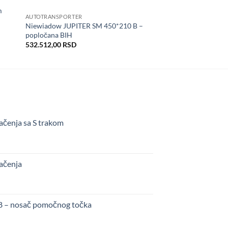
m
AUTOTRANSPORTER
Niewiadow JUPITER SM 450*210 B –
popločana BIH
532.512,00
RSD
ačenja sa S trakom
kačenja
48 – nosač pomočnog točka