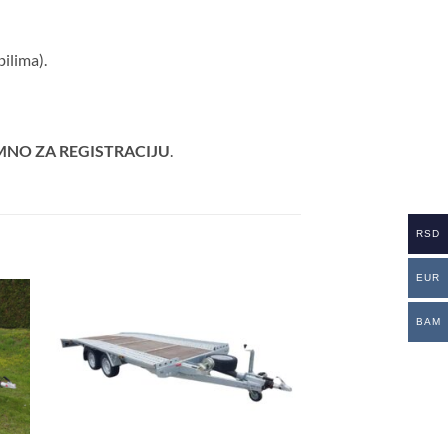
ilima).
MNO ZA REGISTRACIJU
.
RSD
EUR
BAM
daj
Dodaj
istu
u listu
lja
želja