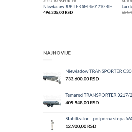
AUTOTRANSPORTER
AUTO
PLI27-5521 BiH
Niewiadow JUPITER SM 450*210 BIH
Lorri
496.205,00
RSD
636.
NAJNOVIJE
Niewiadow TRANSPORTER C3
733.600,00
RSD
Temared TRANSPORTER 3217/2 
409.948,00
RSD
Stabilizator – potporna stopa f
12.900,00
RSD