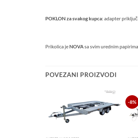
POKLON za svakog kupca
: adapter priklju
Prikolica je
NOVA
sa svim urednim papirima
POVEZANI PROIZVODI
-8%
Dodaj
Dodaj
u listu
u listu
želja
želja