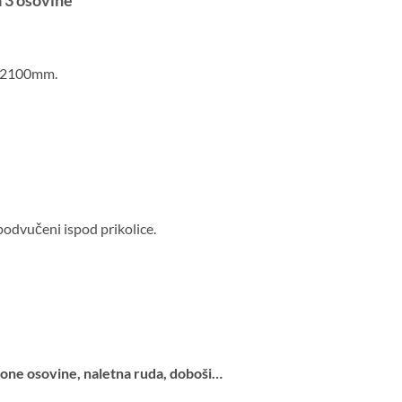
 3 osovine
*2100mm.
odvučeni ispod prikolice.
ne osovine, naletna ruda, doboši…