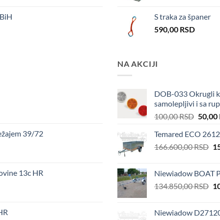
BiH
S traka za španer
590,00
RSD
NA AKCIJI
DOB-033 Okrugli ka
samolepljivi i sa r
Origin
100,00
RSD
50,00
price
ežajem 39/72
Temared ECO 2612 
was:
Or
166.600,00
RSD
100,00
1
pr
wa
ovine 13c HR
Niewiadow BOAT P
16
Or
134.850,00
RSD
1
pr
wa
 HR
Niewiadow D2712013
13