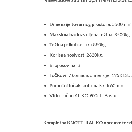
Niewiadow Jupiter 5,5m NM na 3,5t sa
Dimenzije tovarnog prostora
: 5500mm
Maksimalna dozvoljena težina
: 3500kg
Težina prikolice
: oko 880kg.
Korisna nosivost
: 2620kg.
Broj osovina
: 3
Točkovi
: 7 komada, dimenzije: 195R13c p
Pomoćni točak
: automatski fi 60mm.
Vitlo
: ručno AL-KO 900c ili Busher
Kompletna KNOTT ili AL-KO oprema: torzio