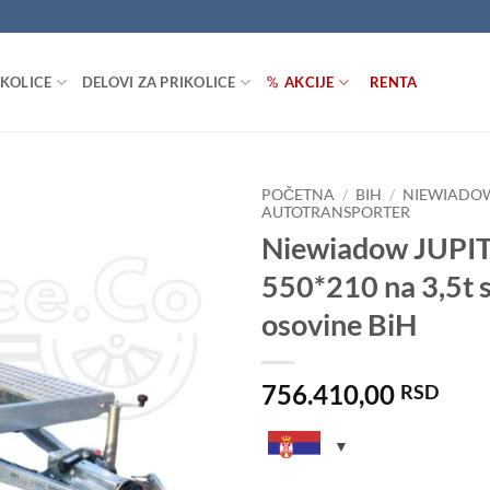
IKOLICE
DELOVI ZA PRIKOLICE
AKCIJE
RENTA
POČETNA
/
BIH
/
NIEWIADO
AUTOTRANSPORTER
Niewiadow JUPI
Dodaj
u listu
550*210 na 3,5t 
želja
osovine BiH
756.410,00
RSD