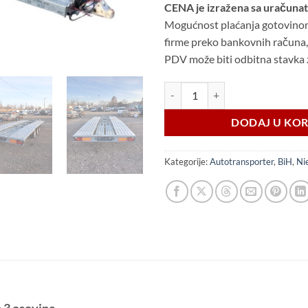
CENA je izražena sa uračuna
Mogućnost plaćanja gotovinom z
firme preko bankovnih računa,
PDV može biti odbitna stavka 
Niewiadow JUPITER NM 550*210 na
DODAJ U KO
Kategorije:
Autotransporter
,
BiH
,
Ni