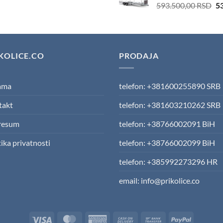
Or
593.500,00
RSD
5
pr
wa
59
KOLICE.CO
PRODAJA
ama
telefon: +381600255890 SRB
takt
telefon: +381603210262 SRB
resum
telefon: +38766002091 BiH
tika privatnosti
telefon: +38766002099 BiH
telefon: +385992273296 HR
email: info@prikolice.co
Visa
MasterCard
American
Cash
Bank
PayPal