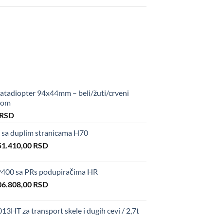
tadiopter 94x44mm – beli/žuti/crveni
upom
al
Current
RSD
price
sa duplim stranicama H70
is:
iginal
Current
 RSD.
51.410,00
50,00 RSD.
RSD
ice
price
s:
is:
400 sa PRs podupiračima HR
6.600,00 RSD.
151.410,00 RSD.
iginal
Current
06.808,00
RSD
ice
price
s:
is:
HT za transport skele i dugih cevi / 2,7t
4.850,00 RSD.
106.808,00 RSD.