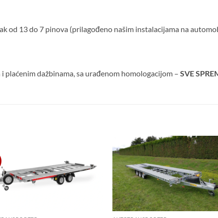
čak od 13 do 7 pinova (prilagođeno našim instalacijama na automob
 i plaćenim dažbinama, sa urađenom homologacijom –
SVE SPRE
Dodaj
Do
u listu
u l
želja
že