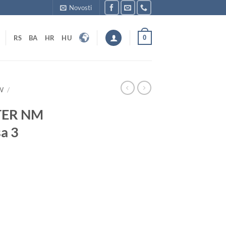
Novosti
0
RS
BA
HR
HU
W
/
TER NM
sa 3