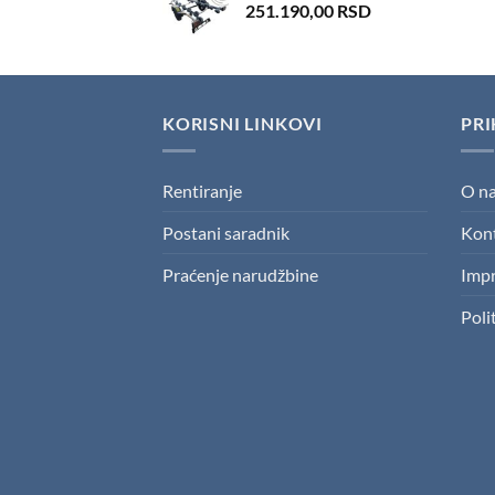
251.190,00
RSD
KORISNI LINKOVI
PRI
Rentiranje
O n
Postani saradnik
Kon
Praćenje narudžbine
Imp
Poli