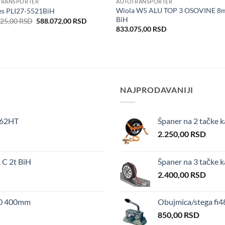
TRANSPORTER
AUTOTRANSPORTER
Wiola W5 ALU TOP 3 OSOVINE 8
es PLI27-5521BiH
BiH
Original
Current
425,00
RSD
588.072,00
RSD
price
price
833.075,00
RSD
was:
is:
636.425,00 RSD.
588.072,00 RSD.
NAJPRODAVANIJI
062HT
Španer na 2 tačke k
2.250,00
RSD
C 2t BiH
Španer na 3 tačke 
2.400,00
RSD
i60 400mm
Obujmica/stega fi
850,00
RSD