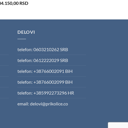
iginal
Current
34.150,00
RSD
ice
price
s:
is:
3.500,00 RSD.
534.150,00 RSD.
DELOVI
telefon: 0603210262 SRB
telefon: 0612222029 SRB
telefon: +38766002091 BiH
telefon: +38766002099 BiH
telefon: +385992273296 HR
email: delovi@prikolice.co