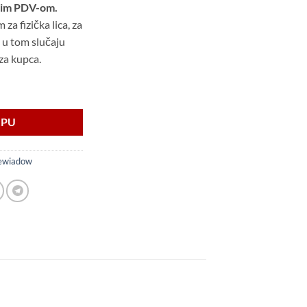
tim PDV-om.
a fizička lica, za
 u tom slučaju
za kupca.
 3,5t sa 3 osovine BiH količina
RPU
ewiadow