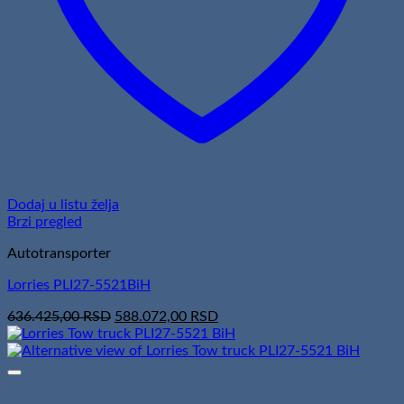
Dodaj u listu želja
Brzi pregled
Autotransporter
Lorries PLI27-5521BiH
Original
Current
636.425,00
RSD
588.072,00
RSD
price
price
was:
is:
636.425,00 RSD.
588.072,00 RSD.