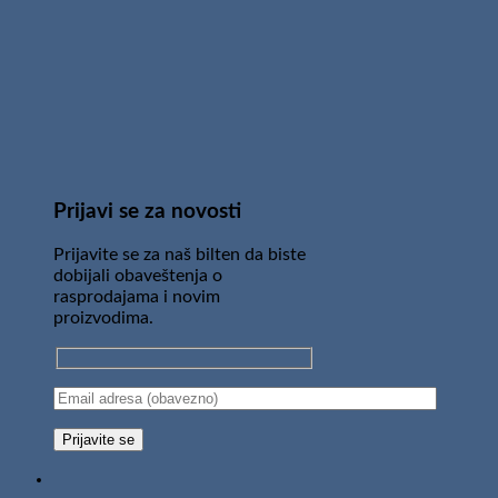
Prijavi se za novosti
Prijavite se za naš bilten da biste
dobijali obaveštenja o
rasprodajama i novim
proizvodima.