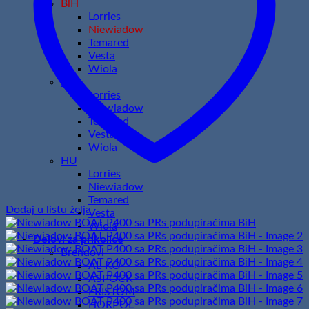
BiH
Lorries
Niewiadow
Temared
Vesta
Wiola
HR
Lorries
Niewiadow
Temared
Vesta
Wiola
HU
Lorries
Niewiadow
Temared
Dodaj u listu želja
Vesta
Wiola
Delovi za prikolice
Brendovi
AL-KO
ASPOCK
FRISTOM
HORPOL