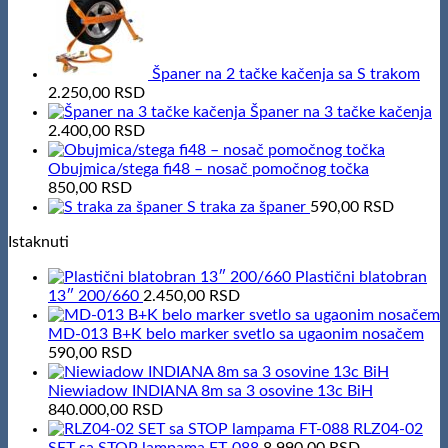
Španer na 2 tačke kačenja sa S trakom
2.250,00
RSD
Španer na 3 tačke kačenja
2.400,00
RSD
Obujmica/stega fi48 – nosač pomočnog točka
850,00
RSD
S traka za španer
590,00
RSD
Istaknuti
Plastični blatobran
13″ 200/660
2.450,00
RSD
MD-013 B+K belo marker svetlo sa ugaonim nosačem
590,00
RSD
Niewiadow INDIANA 8m sa 3 osovine 13c BiH
840.000,00
RSD
RLZ04-02