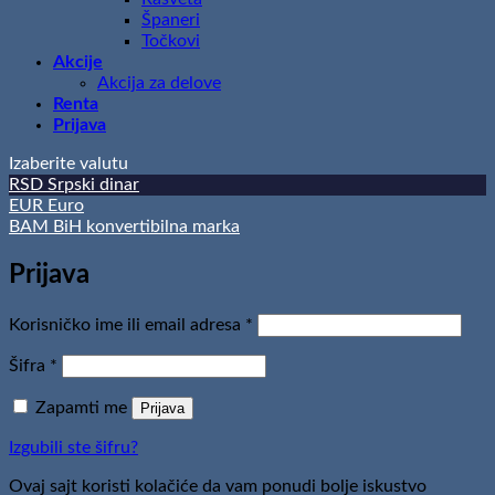
Španeri
Točkovi
Akcije
Akcija za delove
Renta
Prijava
Izaberite valutu
RSD
Srpski dinar
EUR
Euro
BAM
BiH konvertibilna marka
Prijava
Obavezno
Korisničko ime ili email adresa
*
Obavezno
Šifra
*
Zapamti me
Prijava
Izgubili ste šifru?
Ovaj sajt koristi kolačiće da vam ponudi bolje iskustvo