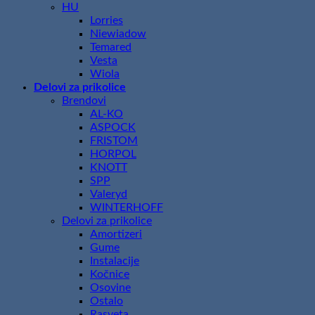
HU
Lorries
Niewiadow
Temared
Vesta
Wiola
Delovi za prikolice
Brendovi
AL-KO
ASPOCK
FRISTOM
HORPOL
KNOTT
SPP
Valeryd
WINTERHOFF
Delovi za prikolice
Amortizeri
Gume
Instalacije
Kočnice
Osovine
Ostalo
Rasveta