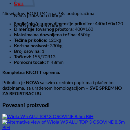
Opis
količina
Niewiadow BOAT P415 sa PRs podupiračima
Nema proizvoda u korpi
Spoljašnje/ukupne dimenzije prikolice:
440x160x120
Nema proizvoda u korpi.
Dimenzije tovarnog prostora:
400×160
Maksimalna dozvoljena težina:
450kg
Težina prikolice:
120kg
Korisna nosivost:
330kg
Broj osovina:
1
Točkovi:
155/70R13
Pomoćni točak:
fi 48mm
Kompletna KNOTT oprema.
Prikolica je
NOVA
sa svim urednim papirima i plaćenim
dažbinama, sa urađenom homologacijom –
SVE SPREMNO
ZA REGISTRACIJU.
Povezani proizvodi