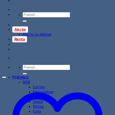
Pretraži:
Akcije
Akcija za delove
Renta
Pretraži:
Prikolice
SRB
Lorries
Niewiadow
Temared
Vesta
Wiola
Gala