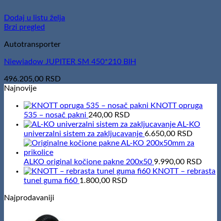
Dodaj u listu želja
Brzi pregled
Autotransporter
Niewiadow JUPITER SM 450*210 BIH
496.205,00
RSD
Najnovije
KNOTT opruga
535 – nosač pakni
240,00
RSD
AL-KO
univerzalni sistem za zakljucavanje
6.650,00
RSD
ALKO original kočione pakne 200x50
9.990,00
RSD
KNOTT – rebrasta
tunel guma fi60
1.800,00
RSD
Najprodavaniji