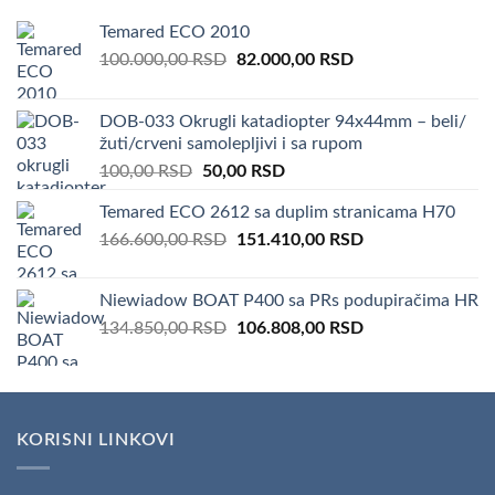
Temared ECO 2010
Original
Current
100.000,00
RSD
82.000,00
RSD
price
price
was:
is:
DOB-033 Okrugli katadiopter 94x44mm – beli/
100.000,00 RSD.
82.000,00 RSD.
žuti/crveni samolepljivi i sa rupom
Original
Current
100,00
RSD
50,00
RSD
price
price
Temared ECO 2612 sa duplim stranicama H70
was:
is:
Original
Current
166.600,00
RSD
100,00 RSD.
151.410,00
50,00 RSD.
RSD
price
price
was:
is:
Niewiadow BOAT P400 sa PRs podupiračima HR
166.600,00 RSD.
151.410,00 RSD.
Original
Current
134.850,00
RSD
106.808,00
RSD
price
price
was:
is:
134.850,00 RSD.
106.808,00 RSD.
KORISNI LINKOVI