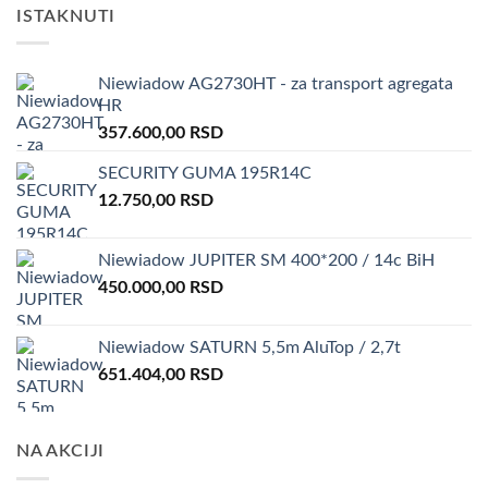
ISTAKNUTI
Niewiadow AG2730HT - za transport agregata
HR
357.600,00
RSD
SECURITY GUMA 195R14C
12.750,00
RSD
Niewiadow JUPITER SM 400*200 / 14c BiH
450.000,00
RSD
Niewiadow SATURN 5,5m AluTop / 2,7t
651.404,00
RSD
NA AKCIJI