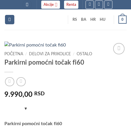
Skip
Akcije
Renta
to
content
0
RS
BA
HR
HU
POČETNA
/
DELOVI ZA PRIKOLICE
/
OSTALO
Dodaj
Parkirni pomoćni točak fi60
u listu
želja
9.990,00
RSD
Parkirni pomoćni točak fi60