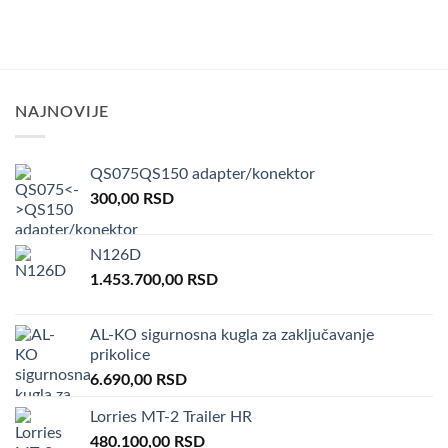
NAJNOVIJE
QS075QS150 adapter/konektor
300,00
RSD
N126D
1.453.700,00
RSD
AL-KO sigurnosna kugla za zaključavanje
prikolice
6.690,00
RSD
Lorries MT-2 Trailer HR
480.100,00
RSD