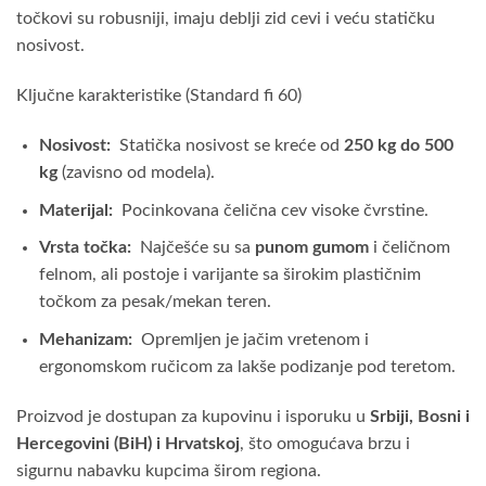
točkovi su robusniji, imaju deblji zid cevi i veću statičku
nosivost.
Ključne karakteristike (Standard fi 60)
Nosivost:
Statička nosivost se kreće od
250 kg do 500
kg
(zavisno od modela).
Materijal:
Pocinkovana čelična cev visoke čvrstine.
Vrsta točka:
Najčešće su sa
punom gumom
i čeličnom
felnom, ali postoje i varijante sa širokim plastičnim
točkom za pesak/mekan teren.
Mehanizam:
Opremljen je jačim vretenom i
ergonomskom ručicom za lakše podizanje pod teretom.
Proizvod je dostupan za kupovinu i isporuku u
Srbiji, Bosni i
Hercegovini (BiH) i Hrvatskoj
, što omogućava brzu i
sigurnu nabavku kupcima širom regiona.