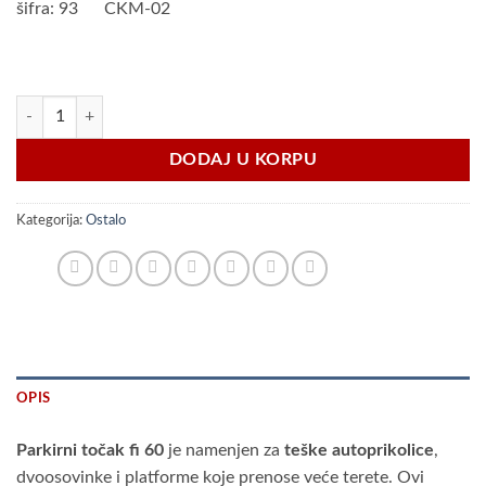
šifra: 93 CKM-02
Parkirni pomoćni točak fi60 količina
DODAJ U KORPU
Kategorija:
Ostalo
OPIS
Parkirni točak fi 60
je namenjen za
teške autoprikolice
,
dvoosovinke i platforme koje prenose veće terete. Ovi