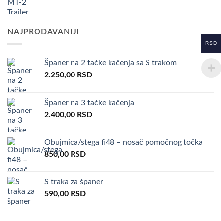
NAJPRODAVANIJI
RSD
Španer na 2 tačke kačenja sa S trakom
2.250,00
RSD
Španer na 3 tačke kačenja
2.400,00
RSD
Obujmica/stega fi48 – nosač pomočnog točka
850,00
RSD
S traka za španer
590,00
RSD