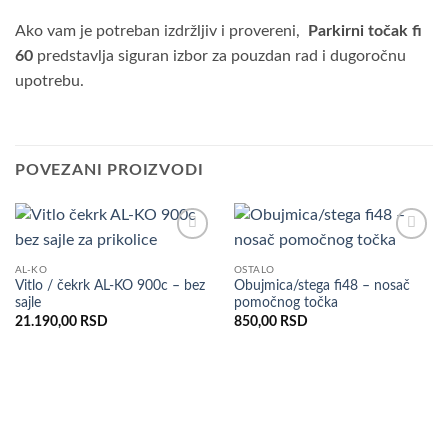
Ako vam je potreban izdržljiv i provereni,
Parkirni točak fi
60
predstavlja siguran izbor za pouzdan rad i dugoročnu
upotrebu.
POVEZANI PROIZVODI
Dodaj
Dodaj
u listu
u listu
AL-KO
OSTALO
želja
želja
Vitlo / čekrk AL-KO 900c – bez
Obujmica/stega fi48 – nosač
sajle
pomočnog točka
21.190,00
RSD
850,00
RSD