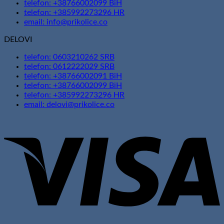
telefon: +38766002099 BiH
telefon: +385992273296 HR
email: info@prikolice.co
DELOVI
telefon: 0603210262 SRB
telefon: 0612222029 SRB
telefon: +38766002091 BiH
telefon: +38766002099 BiH
telefon: +385992273296 HR
email: delovi@prikolice.co
V