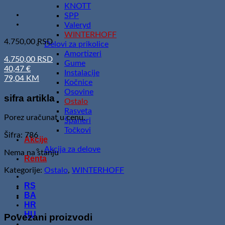
KNOTT
SPP
Valeryd
WINTERHOFF
4.750,00
RSD
Delovi za prikolice
Amortizeri
4.750,00 RSD
Gume
40,47 €
Instalacije
79,04 KM
Kočnice
Osovine
sifra artikla
Ostalo
Rasveta
Porez uračunat u cenu.
Španeri
Točkovi
Šifra: 786
Akcije
Akcija za delove
Nema na stanju
Renta
Kategorije:
Ostalo
,
WINTERHOFF
RS
BA
HR
HU
Povezani proizvodi