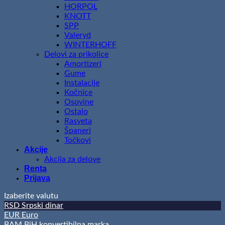
HORPOL
KNOTT
SPP
Valeryd
WINTERHOFF
Delovi za prikolice
Amortizeri
Gume
Instalacije
Kočnice
Osovine
Ostalo
Rasveta
Španeri
Točkovi
Akcije
Akcija za delove
Renta
Prijava
Izaberite valutu
RSD
Srpski dinar
EUR
Euro
BAM
BiH konvertibilna marka