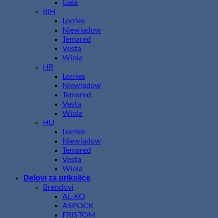
Gala
BiH
Lorries
Niewiadow
Temared
Vesta
Wiola
HR
Lorries
Niewiadow
Temared
Vesta
Wiola
HU
Lorries
Niewiadow
Temared
Vesta
Wiola
Delovi za prikolice
Brendovi
AL-KO
ASPOCK
FRISTOM