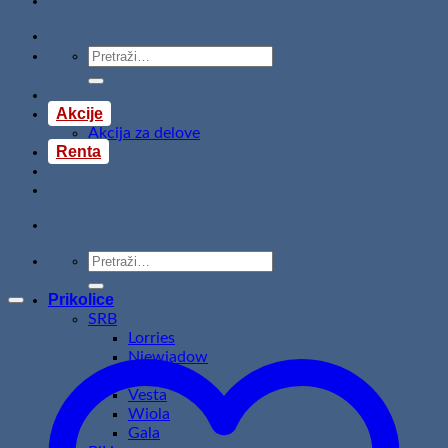
Pretraži:
Akcije
Akcija za delove
Renta
Pretraži:
Prikolice
SRB
Lorries
Niewiadow
Temared
Vesta
Wiola
Gala