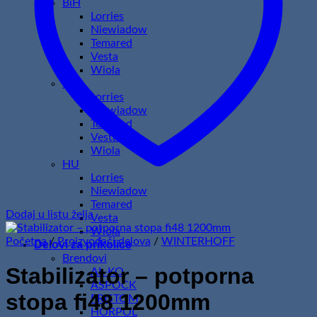
BiH
Lorries
Niewiadow
Temared
Vesta
Wiola
HR
Lorries
Niewiadow
Temared
Vesta
Wiola
HU
Lorries
Niewiadow
Temared
Dodaj u listu želja
Vesta
Wiola
Početna
/
Proizvođači delova
/
WINTERHOFF
Delovi za prikolice
Brendovi
Stabilizator – potporna
AL-KO
ASPOCK
stopa fi48 1200mm
FRISTOM
HORPOL