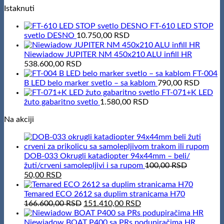
Istaknuti
FT-610 LED STOP
svetlo DESNO
10.750,00
RSD
Niewiadow JUPITER NM 450x210 ALU infill HR
538.600,00
RSD
FT-004
B LED belo marker svetlo – sa kablom
790,00
RSD
FT-071+K LED
žuto gabaritno svetlo
1.580,00
RSD
Na akciji
DOB-033 Okrugli katadiopter 94x44mm – beli/
žuti/crveni samolepljivi i sa rupom
100,00
RSD
Original
Current
50,00
RSD
price
price
was:
is:
Temared ECO 2612 sa duplim stranicama H70
100,00 RSD.
50,00 RSD.
Original
Current
166.600,00
RSD
151.410,00
RSD
price
price
was:
is:
Niewiadow BOAT P400 sa PRs podupiračima HR