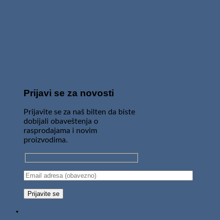
Prijavi se za novosti
Prijavite se za naš bilten da biste
dobijali obaveštenja o
rasprodajama i novim
proizvodima.