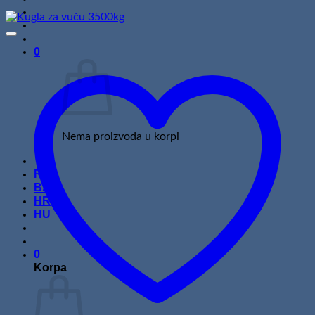
0
Nema proizvoda u korpi
RS
BA
HR
HU
0
Korpa