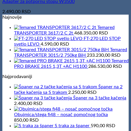
Adapter za potpornu stopu W3500
2.490,00
RSD
Najnovije
Temared
TRANSPORTER 3617/2 C 2t
468.350,00
RSD
FT-270 LED STOP
svetlo LEVO
4.590,00
RSD
Temared
TRANSPORTER 3015/2 750kg BiH
233.230,00
RSD
Temared
PRO BRAKE 2615 1,3T +AC H1100
286.530,00
RSD
Najprodavaniji
Španer na 2
tačke kačenja sa S trakom
2.250,00
RSD
Španer na 3 tačke kačenja
2.400,00
RSD
Obujmica/stega fi48 – nosač pomočnog točka
850,00
RSD
S traka za španer
590,00
RSD