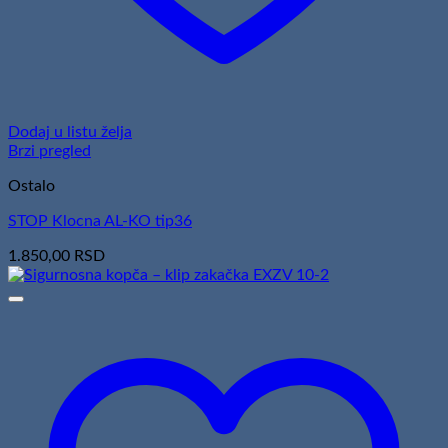
Dodaj u listu želja
Brzi pregled
Ostalo
STOP Klocna AL-KO tip36
1.850,00
RSD