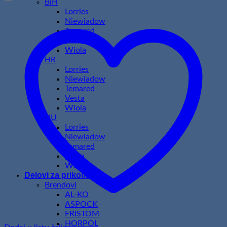
BiH
Lorries
Niewiadow
Temared
Vesta
Wiola
HR
Lorries
Niewiadow
Temared
Vesta
Wiola
HU
Lorries
Niewiadow
Temared
Vesta
Wiola
Delovi za prikolice
Brendovi
AL-KO
ASPOCK
FRISTOM
HORPOL