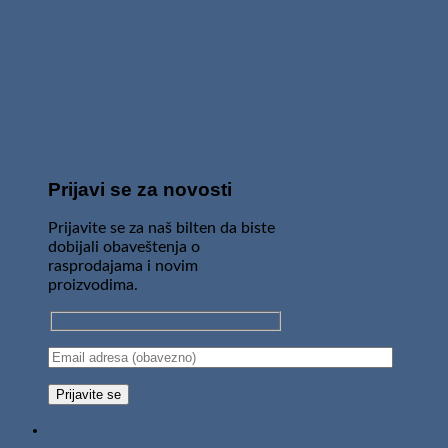
Prijavi se za novosti
Prijavite se za naš bilten da biste
dobijali obaveštenja o
rasprodajama i novim
proizvodima.