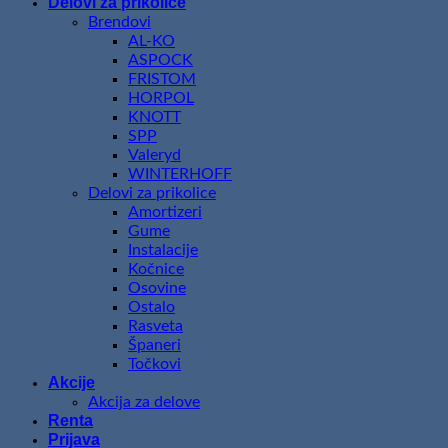
Delovi za prikolice
Brendovi
AL-KO
ASPOCK
FRISTOM
HORPOL
KNOTT
SPP
Valeryd
WINTERHOFF
Delovi za prikolice
Amortizeri
Gume
Instalacije
Kočnice
Osovine
Ostalo
Rasveta
Španeri
Točkovi
Akcije
Akcija za delove
Renta
Prijava