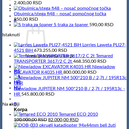
2.400,00
RSD
Obujmica/stega fi48 – nosač pomočnog točka
850,00
RSD
0
S traka za španer
590,00
RSD
Istaknuti
Lorries Laweta PLI27-
4521 BiH
673.255,00
RSD
Nema proizvoda u korpi
Temared
TRANSPORTER 3617/2 C 2t
468.350,00
RSD
Niewiadow
RS
EXCAVATOR K4035 HR
800.000,00
RSD
BA
HR
HU
Niewiadow JUPITER NM 500*210 B / 2,7t / 195R13c -
HR
545.800,00
RSD
0
Na akciji
Korpa
Temared ECO 2010
Original
Current
100.000,00
RSD
82.000,00
RSD
price
price