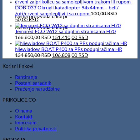
was:
is:
100.000,00 RSD.
82.000,00 RSD.
DOB-033 Okrugli katadiopter 94x44mm – beli/
žuti/crveni samolepljivi i sa rupom
100,00
RSD
Nema proizvoda u korpi
Original
Current
50,00
RSD
price
price
Nema proizvoda u korpi.
was:
is:
Temared ECO 2612 sa duplim stranicama H70
100,00 RSD.
50,00 RSD.
Original
Current
166.600,00
RSD
151.410,00
RSD
price
price
was:
is:
Niewiadow BOAT P400 sa PRs podupiračima HR
166.600,00 RSD.
Original
151.410,00 RSD.
Current
134.850,00
RSD
106.808,00
RSD
price
price
Korisni linkovi
was:
is:
134.850,00 RSD.
106.808,00 RSD.
Rentiranje
Postani saradnik
Praćenje narudžbine
PRIKOLICE.CO
O nama
Kontakt
Impresum
Politika privatnosti
PRODAJA