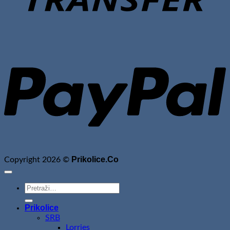
P
Prikolice.Co
Copyright 2026 ©
Pretraži:
Prikolice
SRB
Lorries