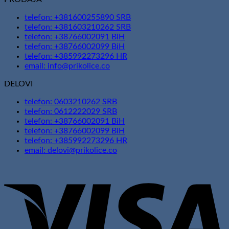
telefon: +381600255890 SRB
telefon: +381603210262 SRB
telefon: +38766002091 BiH
telefon: +38766002099 BiH
telefon: +385992273296 HR
email: info@prikolice.co
DELOVI
telefon: 0603210262 SRB
telefon: 0612222029 SRB
telefon: +38766002091 BiH
telefon: +38766002099 BiH
telefon: +385992273296 HR
email: delovi@prikolice.co
V