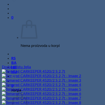
0
Nema proizvoda u korpi
RS
BA
Dodaj u listu želja
HR
HU
0
Korpa