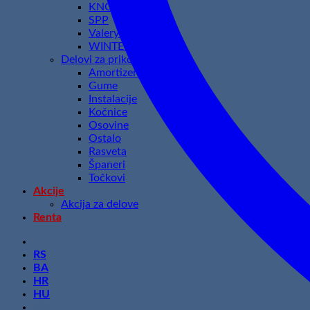
KNOTT
SPP
Valeryd
WINTERHOFF
Delovi za prikolice
Amortizeri
Gume
Instalacije
Kočnice
Osovine
Ostalo
Rasveta
Španeri
Točkovi
Akcije
Akcija za delove
Renta
RS
BA
HR
HU