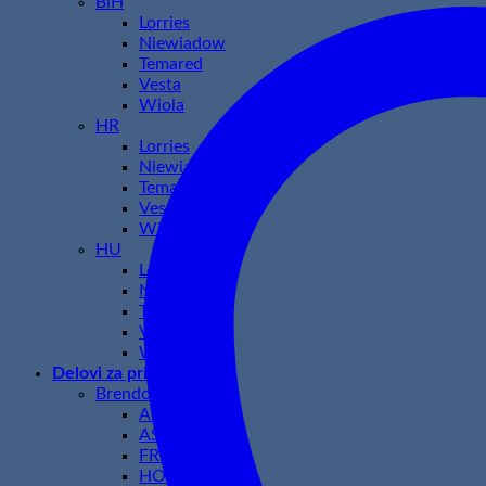
BiH
Lorries
Niewiadow
Temared
Vesta
Wiola
HR
Lorries
Niewiadow
Temared
Vesta
Wiola
HU
Lorries
Niewiadow
Temared
Vesta
Wiola
Delovi za prikolice
Brendovi
AL-KO
ASPOCK
FRISTOM
HORPOL