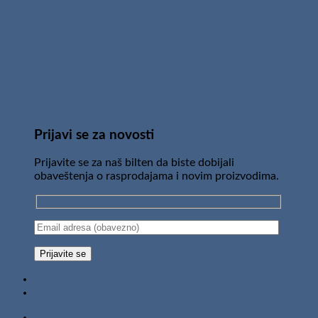
Prijavi se za novosti
Prijavite se za naš bilten da biste dobijali
obaveštenja o rasprodajama i novim proizvodima.