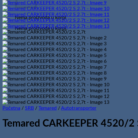
Nema proizvoda u korpi
Nema proizvoda u korpi.
Početna
/
SRB
/
Temared
/
Autotransporter
Temared CARKEEPER 4520/2 S