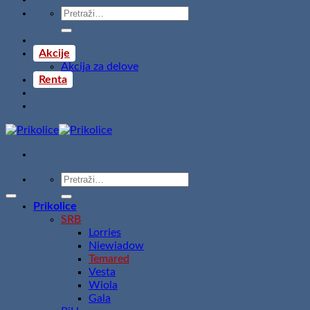
Pretraži:
Akcije
Akcija za delove
Renta
Pretraži:
Prikolice
SRB
Lorries
Niewiadow
Temared
Vesta
Wiola
Gala