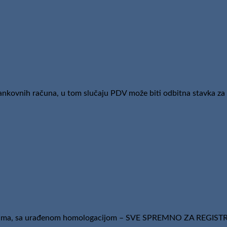
bankovnih računa, u tom slučaju PDV može biti odbitna stavka za
žbinama, sa urađenom homologacijom – SVE SPREMNO ZA REGIS