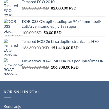
Temared ECO 2010
Original
Current
100.000,00
RSD
82.000,00
RSD
price
price
was:
is:
DOB-033 Okrugli katadiopter 94x44mm – beli/
100.000,00 RSD.
82.000,00 RSD.
žuti/crveni samolepljivi i sa rupom
Original
Current
100,00
RSD
50,00
RSD
price
price
Temared ECO 2612 sa duplim stranicama H70
was:
is:
Original
Current
166.600,00
RSD
100,00 RSD.
151.410,00
50,00 RSD.
RSD
price
price
was:
is:
Niewiadow BOAT P400 sa PRs podupiračima HR
166.600,00 RSD.
151.410,00 RSD.
Original
Current
134.850,00
RSD
106.808,00
RSD
price
price
was:
is:
134.850,00 RSD.
106.808,00 RSD.
KORISNI LINKOVI
Rentiranje