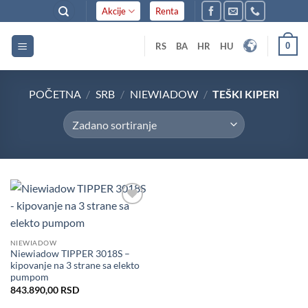
Skip
Akcije
Renta
to
content
0
RS
BA
HR
HU
POČETNA
/
SRB
/
NIEWIADOW
/
TEŠKI KIPERI
Dodaj
u listu
želja
NIEWIADOW
Niewiadow TIPPER 3018S –
kipovanje na 3 strane sa elekto
pumpom
843.890,00
RSD