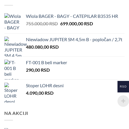
Wiola BAGER - BAGY - CATEPILAR B3535 HR
Original
Current
755.000,00
RSD
699.000,00
RSD
price
price
was:
is:
Niewiadow JUPITER SM 4,5m B - popločan / 2,7t
755.000,00 RSD.
699.000,00 RSD.
480.080,00
RSD
FT-001 B beli marker
290,00
RSD
Stoper LOHR desni
RSD
4.090,00
RSD
NA AKCIJI