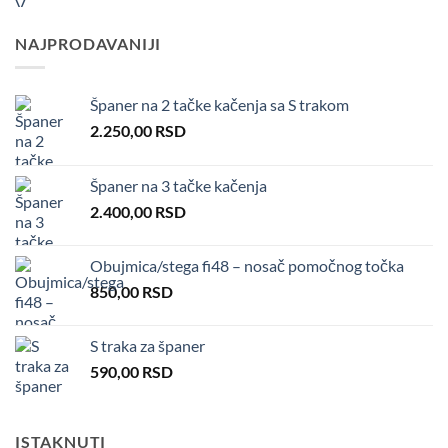
NAJPRODAVANIJI
Španer na 2 tačke kačenja sa S trakom
2.250,00
RSD
Španer na 3 tačke kačenja
2.400,00
RSD
Obujmica/stega fi48 – nosač pomočnog točka
850,00
RSD
S traka za španer
590,00
RSD
ISTAKNUTI