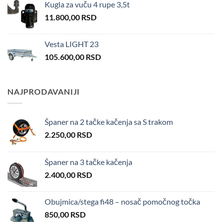
Kugla za vuču 4 rupe 3,5t
11.800,00
RSD
Vesta LIGHT 23
105.600,00
RSD
NAJPRODAVANIJI
Španer na 2 tačke kačenja sa S trakom
2.250,00
RSD
Španer na 3 tačke kačenja
2.400,00
RSD
Obujmica/stega fi48 – nosač pomočnog točka
850,00
RSD