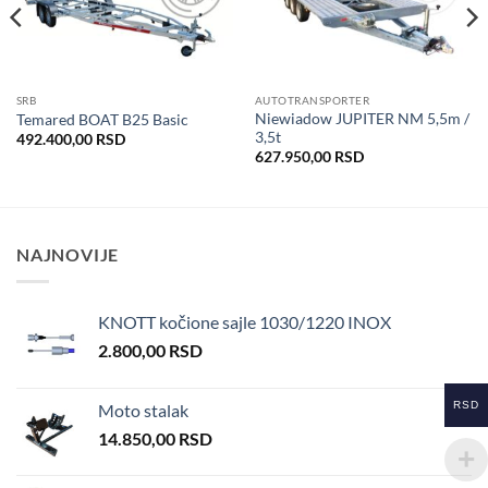
želja
želja
SRB
AUTOTRANSPORTER
Niewiadow JUPITER NM 5,5m /
Temared BOAT B25 Basic
3,5t
492.400,00
RSD
627.950,00
RSD
NAJNOVIJE
KNOTT kočione sajle 1030/1220 INOX
2.800,00
RSD
RSD
Moto stalak
14.850,00
RSD