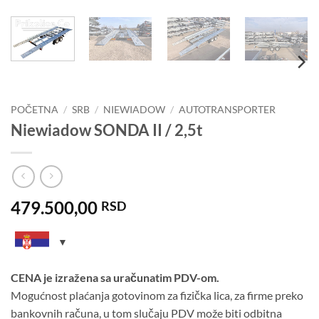
POČETNA
/
SRB
/
NIEWIADOW
/
AUTOTRANSPORTER
Niewiadow SONDA II / 2,5t
479.500,00
RSD
CENA je izražena sa uračunatim PDV-om.
Mogućnost plaćanja gotovinom za fizička lica, za firme preko
bankovnih računa, u tom slučaju PDV može biti odbitna