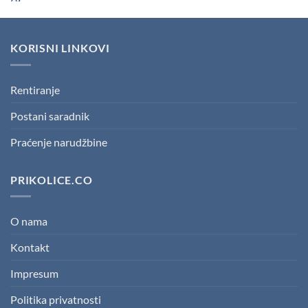
price
price
was:
is:
593.500,00 RSD.
534.150,00 RSD.
KORISNI LINKOVI
Rentiranje
Postani saradnik
Praćenje narudžbine
PRIKOLICE.CO
O nama
Kontakt
Impresum
Politika privatnosti