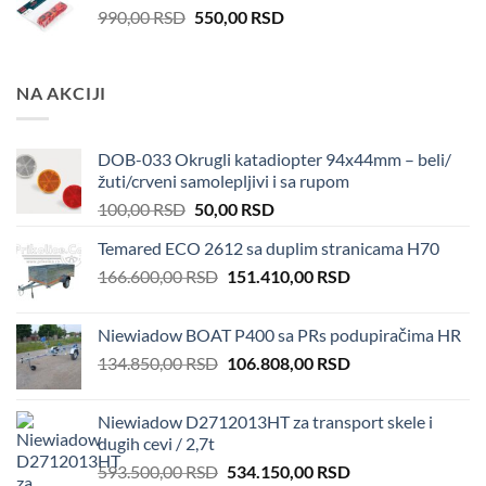
Original
Current
990,00
RSD
550,00
RSD
price
price
was:
is:
990,00 RSD.
550,00 RSD.
NA AKCIJI
DOB-033 Okrugli katadiopter 94x44mm – beli/
žuti/crveni samolepljivi i sa rupom
Original
Current
100,00
RSD
50,00
RSD
price
price
Temared ECO 2612 sa duplim stranicama H70
was:
is:
Original
Current
166.600,00
RSD
100,00 RSD.
151.410,00
50,00 RSD.
RSD
price
price
was:
is:
Niewiadow BOAT P400 sa PRs podupiračima HR
166.600,00 RSD.
151.410,00 RSD.
Original
Current
134.850,00
RSD
106.808,00
RSD
price
price
was:
is:
Niewiadow D2712013HT za transport skele i
134.850,00 RSD.
106.808,00 RSD.
dugih cevi / 2,7t
Original
Current
593.500,00
RSD
534.150,00
RSD