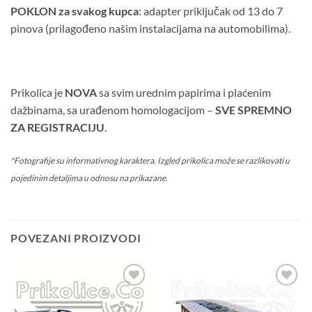
POKLON za svakog kupca
: adapter priključak od 13 do 7
pinova (prilagođeno našim instalacijama na automobilima).
Prikolica je
NOVA
sa svim urednim papirima i plaćenim
dažbinama, sa urađenom homologacijom –
SVE SPREMNO
ZA REGISTRACIJU
.
*Fotografije su informativnog karaktera. Izgled prikolica može se razlikovati u
pojedinim detaljima u odnosu na prikazane.
POVEZANI PROIZVODI
Dodaj
Dodaj
u listu
u listu