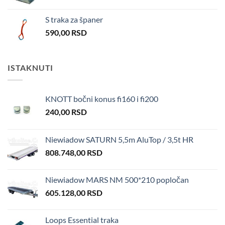
S traka za španer
590,00
RSD
ISTAKNUTI
KNOTT bočni konus fi160 i fi200
240,00
RSD
Niewiadow SATURN 5,5m AluTop / 3,5t HR
808.748,00
RSD
Niewiadow MARS NM 500*210 popločan
605.128,00
RSD
Loops Essential traka