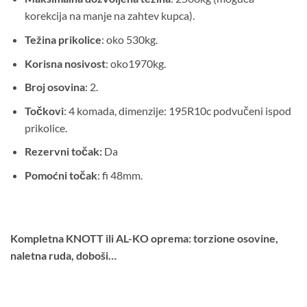
korekcija na manje na zahtev kupca).
Težina prikolice
: oko 530kg.
Korisna nosivost
: oko1970kg.
Broj osovina
: 2.
Točkovi
: 4 komada, dimenzije: 195R10c podvučeni ispod
prikolice.
Rezervni točak:
Da
Pomoćni točak
: fi 48mm.
Kompletna KNOTT ili AL-KO oprema: torzione osovine,
naletna ruda, doboši…