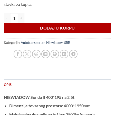
stavka za kupca.
Niewiadow SONDA II / 2,5t količina
DODAJ U KORPU
Kategorije:
Autotransporter
,
Niewiadow
,
SRB
OPIS
NIEWIADOW Sonda II 400*195 na 2,5t
Dimenzije tovarnog prostora
: 4000*1950mm.
Maksimalna dozvoljena težina
: 2500kg (moguća