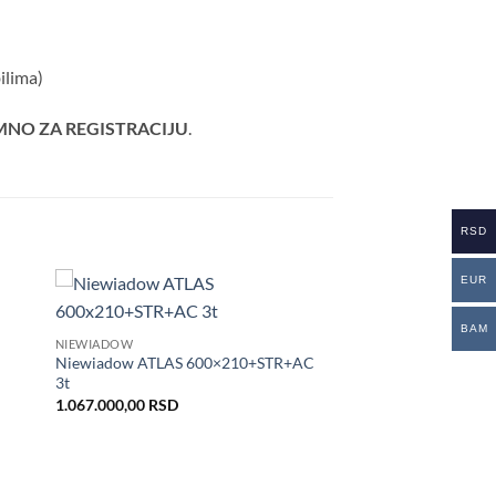
ilima)
MNO ZA REGISTRACIJU
.
RSD
EUR
BAM
daj
Dodaj
NIEWIADOW
istu
u listu
Niewiadow ATLAS 600×210+STR+AC
lja
želja
3t
1.067.000,00
RSD