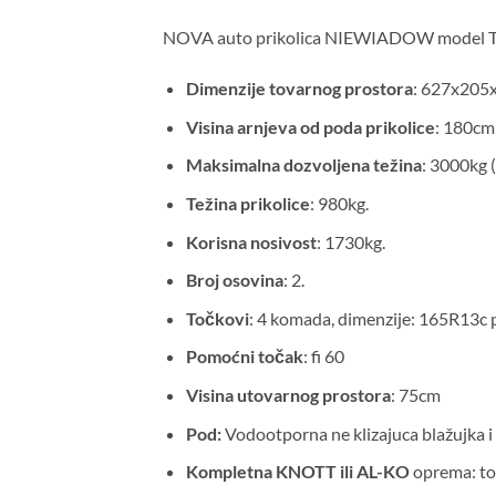
NOVA auto prikolica NIEWIADOW mode
Dimenzije tovarnog prostora
: 627x205
Visina arnjeva od poda prikolice
: 180cm
Maksimalna dozvoljena težina
: 3000kg 
Težina prikolice
: 980kg.
Korisna nosivost
: 1730kg.
Broj osovina
: 2.
Točkovi
: 4 komada, dimenzije: 165R13c p
Pomoćni točak
: fi 60
Visina utovarnog prostora
: 75cm
Pod:
Vodootporna ne klizajuca blažujka i 
Kompletna
KNOTT ili AL-KO
oprema: to