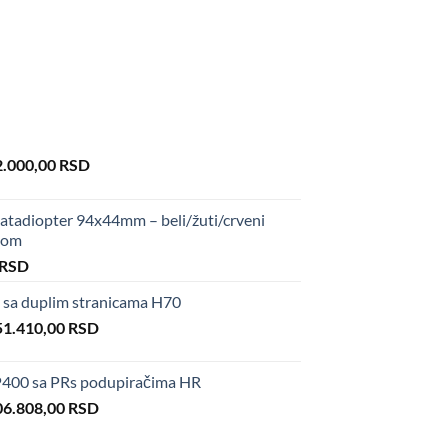
iginal
Current
2.000,00
RSD
ice
price
s:
is:
tadiopter 94x44mm – beli/žuti/crveni
0.000,00 RSD.
82.000,00 RSD.
upom
al
Current
RSD
price
sa duplim stranicama H70
is:
iginal
Current
 RSD.
51.410,00
50,00 RSD.
RSD
ice
price
s:
is:
400 sa PRs podupiračima HR
6.600,00 RSD.
151.410,00 RSD.
iginal
Current
06.808,00
RSD
ice
price