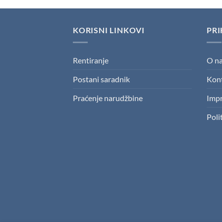
KORISNI LINKOVI
PRI
Rentiranje
O n
Postani saradnik
Kon
Praćenje narudžbine
Imp
Poli