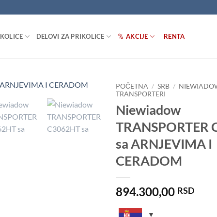
IKOLICE
DELOVI ZA PRIKOLICE
AKCIJE
RENTA
POČETNA
/
SRB
/
NIEWIADO
TRANSPORTERI
Niewiadow
Dodaj
u listu
TRANSPORTER 
želja
sa ARNJEVIMA I
CERADOM
894.300,00
RSD