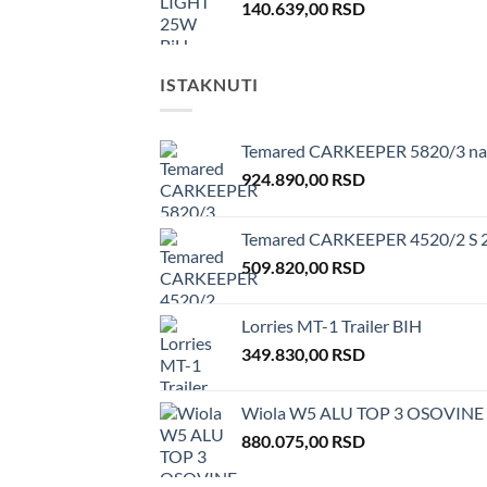
140.639,00
RSD
ISTAKNUTI
Temared CARKEEPER 5820/3 na 
924.890,00
RSD
Temared CARKEEPER 4520/2 S 2
509.820,00
RSD
Lorries MT-1 Trailer BIH
349.830,00
RSD
Wiola W5 ALU TOP 3 OSOVINE 
880.075,00
RSD