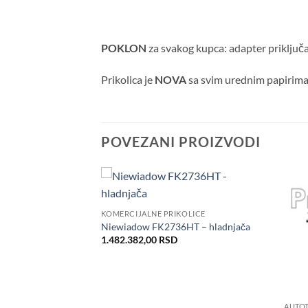
POKLON
za svakog kupca: adapter priključ
Prikolica je
NOVA
sa svim urednim papirima
POVEZANI PROIZVODI
Dodaj
Dodaj
KOMERCIJALNE PRIKOLICE
u listu
u listu
želja
želja
SPORTER C2033HT
Niewiadow FK2736HT – hladnjača
iginal
Current
51.900,00
RSD
1.482.382,00
RSD
ice
price
as:
is:
16.472,00 RSD.
451.900,00 RSD.
AUTO