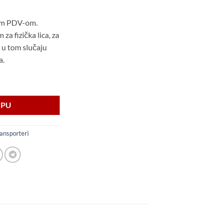
tim PDV-om.
a fizička lica, za
 u tom slučaju
a.
HT sa ARNJEVIMA I CERADOM količina
RPU
ransporteri