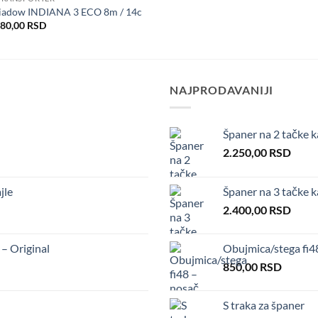
iadow INDIANA 3 ECO 8m / 14c
480,00
RSD
NAJPRODAVANIJI
Španer na 2 tačke k
2.250,00
RSD
jle
Španer na 3 tačke 
2.400,00
RSD
 Original
Obujmica/stega fi
850,00
RSD
S traka za španer