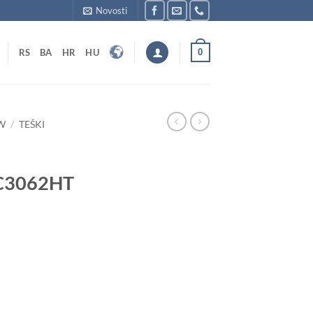
Novosti
0
RS
BA
HR
HU
W
/
TEŠKI
C3062HT