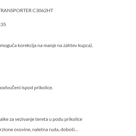
l TRANSPORTER C3062HT
x35
(moguća korekcija na manje na zahtev kupca).
odvučeni ispod prikolice.
alke za vezivanje tereta u podu prikolice
rzione osovine, naletna ruda, doboši…