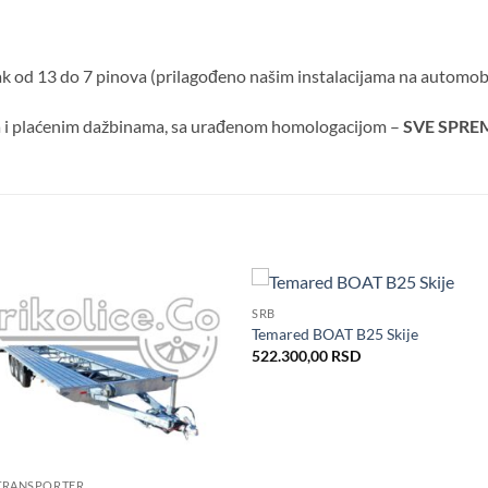
ak od 13 do 7 pinova (prilagođeno našim instalacijama na automob
 i plaćenim dažbinama, sa urađenom homologacijom –
SVE SPRE
SRB
Dodaj
Do
Temared BOAT B25 Skije
u listu
u l
522.300,00
RSD
želja
že
TRANSPORTER