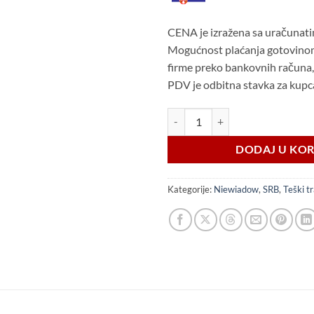
CENA je izražena sa uračuna
Mogućnost plaćanja gotovinom z
firme preko bankovnih računa,
PDV je odbitna stavka za kupc
Niewiadow TRANSPORTER C3062
DODAJ U KO
Kategorije:
Niewiadow
,
SRB
,
Teški t