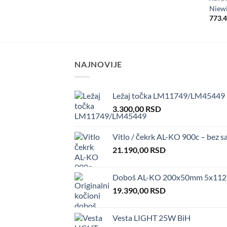
Niew
773.
NAJNOVIJE
Ležaj točka LM11749/LM45449
3.300,00
RSD
Vitlo / čekrk AL-KO 900c – bez sa
21.190,00
RSD
Doboš AL-KO 200x50mm 5x112 –
19.390,00
RSD
Vesta LIGHT 25W BiH