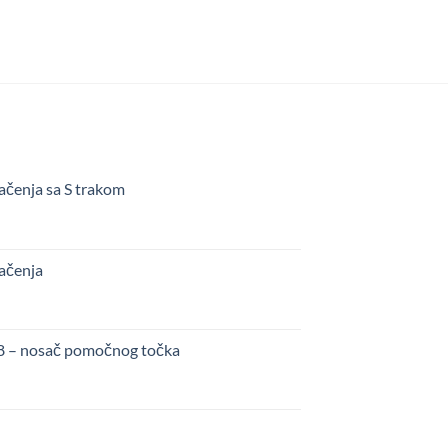
ačenja sa S trakom
kačenja
48 – nosač pomočnog točka