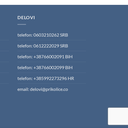
s:
is:
4.850,00 RSD.
106.808,00 RSD.
DELOVI
telefon: 0603210262 SRB
telefon: 0612222029 SRB
telefon: +38766002091 BiH
telefon: +38766002099 BiH
telefon: +385992273296 HR
email: delovi@prikolice.co