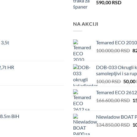
590,00
RSD
NA AKCIJI
3,5t
Temared ECO 2010
Or
100.000,00
RSD
8
pr
wa
,7t HR
DOB-033 Okrugli ka
10
samolepljivi i sa r
Origin
100,00
RSD
50,00
price
Temared ECO 2612 
was:
Or
166.600,00
RSD
100,00
1
pr
wa
8.5m BiH
Niewiadow BOAT P
16
Or
134.850,00
RSD
1
pr