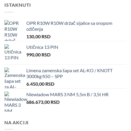
ISTAKNUTI
OPR R10W R10W držač sijalice sa snopom
ožičenja
130,00
RSD
Utičnica 13 PIN
990,00
RSD
Limena zamenska šapa set AL-KO / KNOTT
3000kg fi50 – SPP
6.450,00
RSD
Niewiadow MARS 3 NM 5,5m B / 3,5t HR
686.673,00
RSD
NA AKCIJI