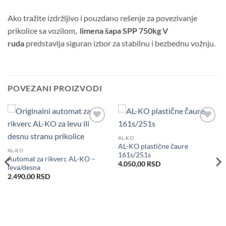
Ako tražite izdržljivo i pouzdano rešenje za povezivanje
prikolice sa vozilom,
limena šapa SPP 750kg V
ruda
predstavlja siguran izbor za stabilnu i bezbednu vožnju.
POVEZANI PROIZVODI
Dodaj
Dodaj
u listu
u listu
AL-KO
želja
želja
AL-KO plastične čaure
AL-KO
161s/251s
Automat za rikverc AL-KO –
4.050,00
RSD
leva/desna
2.490,00
RSD