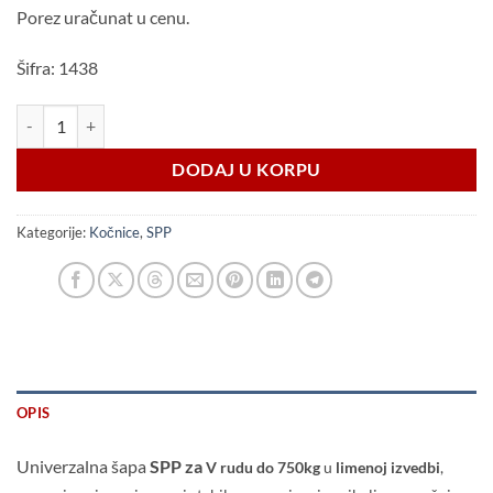
Porez uračunat u cenu.
Šifra: 1438
SPP šapa za KNOTT 750kg - za "V" rudu količina
DODAJ U KORPU
Kategorije:
Kočnice
,
SPP
OPIS
Univerzalna šapa
SPP za
V rudu do
750kg
u
limenoj izvedbi
,