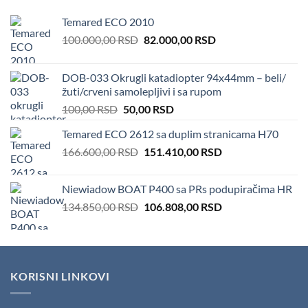
Temared ECO 2010
Original
Current
100.000,00
RSD
82.000,00
RSD
price
price
was:
is:
DOB-033 Okrugli katadiopter 94x44mm – beli/
100.000,00 RSD.
82.000,00 RSD.
žuti/crveni samolepljivi i sa rupom
Original
Current
100,00
RSD
50,00
RSD
price
price
Temared ECO 2612 sa duplim stranicama H70
was:
is:
Original
Current
166.600,00
RSD
100,00 RSD.
151.410,00
50,00 RSD.
RSD
price
price
was:
is:
Niewiadow BOAT P400 sa PRs podupiračima HR
166.600,00 RSD.
151.410,00 RSD.
Original
Current
134.850,00
RSD
106.808,00
RSD
price
price
was:
is:
134.850,00 RSD.
106.808,00 RSD.
KORISNI LINKOVI