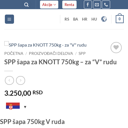
Skip
Akcije
Renta
to
content
0
RS
BA
HR
HU
POČETNA
/
PROIZVOĐAČI DELOVA
/
SPP
Dodaj
SPP šapa za KNOTT 750kg – za “V” rudu
u listu
želja
3.250,00
RSD
SPP šapa 750kg V ruda