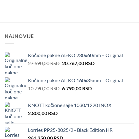
NAJNOVIJE
Kočione pakne AL-KO 230x60mm – Original
Original
Current
27.690,00
RSD
20.767,00
RSD
price
price
was:
is:
Kočione pakne AL-KO 160x35mm – Original
27.690,00 RSD.
20.767,00 RSD.
Original
Current
10.790,00
RSD
6.790,00
RSD
price
price
was:
is:
KNOTT kočione sajle 1030/1220 INOX
10.790,00 RSD.
6.790,00 RSD.
2.800,00
RSD
Lorries PP25-8025/2 - Black Edition HR
961.250,00
RSD