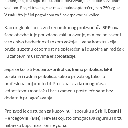
namenjena je za sigurno i stabilno povezivanje prikolice sa vučnim
vozilom. Projektovana je za maksimalno opterećenje do
750 kg,
za
V rudu
što je čini pogodnom za širok spektar prikolica.
Kao originalni proizvod renomiranog proizvođača
SPP
, ova
šapa obezbeđuje pouzdano zaključavanje, minimalan zazor i
visok nivo bezbednosti tokom vožnje. Livena konstrukcija
pruža izuzetnu otpornost na opterećenja i dugotrajan rad čak
i u zahtevnim uslovima eksploatacije.
Šapa se koristi kod
auto-prikolica, kamp prikolica, lakih
teretnih i radnih prikolica
, kako u privatnoj, tako i u
profesionalnoj upotrebi. Precizna izrada omogućava
jednostavnu montažu i brzu zamenu postojeće šape bez
dodatnih prilagođavanja.
Proizvod je dostupan za kupovinu i isporuku u
Srbiji, Bosni i
Hercegovini (BiH) i Hrvatskoj
, što omogućava sigurnu i brzu
nabavku kupcima širom regiona.