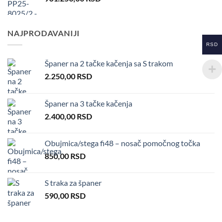
NAJPRODAVANIJI
RSD
Španer na 2 tačke kačenja sa S trakom
2.250,00
RSD
Španer na 3 tačke kačenja
2.400,00
RSD
Obujmica/stega fi48 – nosač pomočnog točka
850,00
RSD
S traka za španer
590,00
RSD