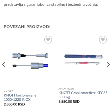
predstavlja siguran izbor za stabilnu i bezbednu vožnju.
POVEZANI PROIZVODI
Dodaj
Dodaj
u listu
u listu
želja
želja
AMORTIZERI
KNOTT
KNOTT Gasni amortizer KFG35
KNOTT kočione sajle
3500kg
1030/1220 INOX
8.550,00
RSD
2.800,00
RSD