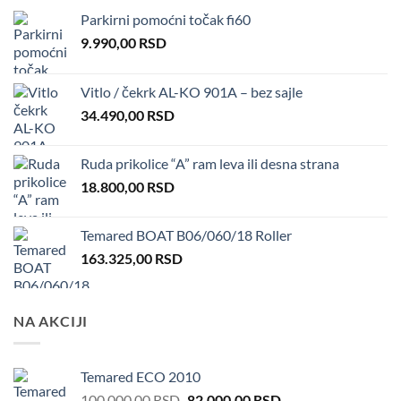
Parkirni pomoćni točak fi60
9.990,00
RSD
Vitlo / čekrk AL-KO 901A – bez sajle
34.490,00
RSD
Ruda prikolice “A” ram leva ili desna strana
18.800,00
RSD
Temared BOAT B06/060/18 Roller
163.325,00
RSD
NA AKCIJI
Temared ECO 2010
Original
Current
100.000,00
RSD
82.000,00
RSD