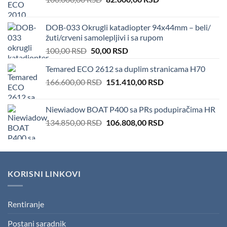
price
price
was:
is:
DOB-033 Okrugli katadiopter 94x44mm – beli/
100.000,00 RSD.
82.000,00 RSD.
žuti/crveni samolepljivi i sa rupom
Original
Current
100,00
RSD
50,00
RSD
price
price
Temared ECO 2612 sa duplim stranicama H70
was:
is:
Original
Current
166.600,00
RSD
100,00 RSD.
151.410,00
50,00 RSD.
RSD
price
price
was:
is:
Niewiadow BOAT P400 sa PRs podupiračima HR
166.600,00 RSD.
151.410,00 RSD.
Original
Current
134.850,00
RSD
106.808,00
RSD
price
price
was:
is:
134.850,00 RSD.
106.808,00 RSD.
KORISNI LINKOVI
Rentiranje
Postani saradnik