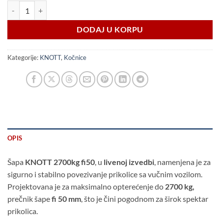
Šapa KNOTT 2700kg fi50 – livena količina
DODAJ U KORPU
Kategorije:
KNOTT
,
Kočnice
OPIS
Šapa
KNOTT 2700kg fi50
, u
livenoj izvedbi
, namenjena je za
sigurno i stabilno povezivanje prikolice sa vučnim vozilom.
Projektovana je za maksimalno opterećenje do
2700 kg,
prečnik šape
fi 50 mm
, što je čini pogodnom za širok spektar
prikolica.