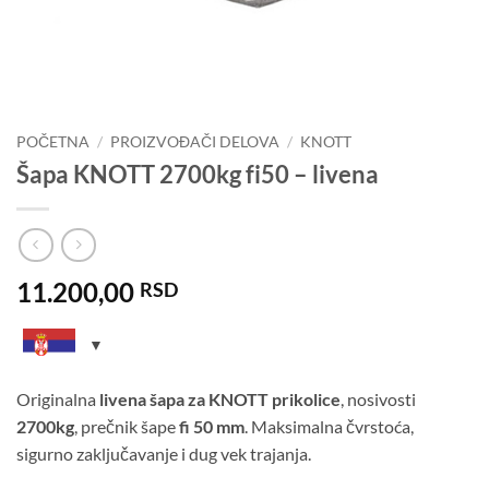
POČETNA
/
PROIZVOĐAČI DELOVA
/
KNOTT
Šapa KNOTT 2700kg fi50 – livena
11.200,00
RSD
Originalna
livena šapa za KNOTT prikolice
, nosivosti
2700kg
, prečnik šape
fi 50 mm
. Maksimalna čvrstoća,
sigurno zaključavanje i dug vek trajanja.