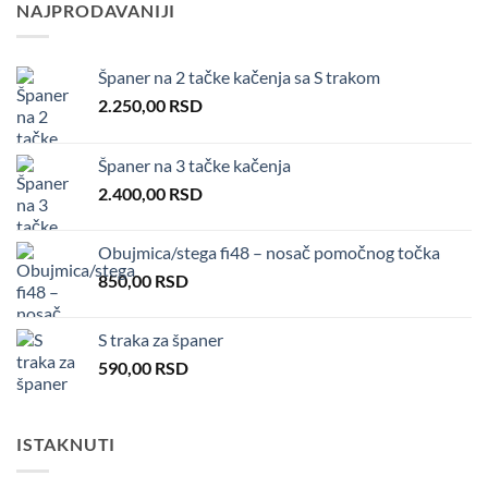
NAJPRODAVANIJI
Španer na 2 tačke kačenja sa S trakom
2.250,00
RSD
Španer na 3 tačke kačenja
2.400,00
RSD
Obujmica/stega fi48 – nosač pomočnog točka
850,00
RSD
S traka za španer
590,00
RSD
ISTAKNUTI