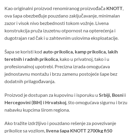
Kao originalni proizvod renomiranog proizvođača
KNOTT
,
ova šapa obezbeđuje pouzdano zaključavanje, minimalan
zazor i visok nivo bezbednosti tokom vožnje. Livena
konstrukcija pruža izuzetnu otpornost na opterećenja i
dugotrajan rad čak i u zahtevnim uslovima eksploatacije.
Šapa se koristi kod
auto-prikolica, kamp prikolica, lakih
teretnih i radnih prikolica
, kako u privatnoj, tako i u
profesionalnoj upotrebi. Precizna izrada omogućava
jednostavnu montažu i brzu zamenu postojeće šape bez
dodatnih prilagođavanja.
Proizvod je dostupan za kupovinu i isporuku u
Srbiji, Bosni i
Hercegovini (BiH) i Hrvatskoj
, što omogućava sigurnu i brzu
nabavku kupcima širom regiona.
Ako tražite izdržljivo i pouzdano rešenje za povezivanje
prikolice sa vozilom,
livena šapa KNOTT 2700kg fi50