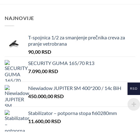
NAJNOVIJE
T-spojnica 1/2 za smanjenje prečnika creva za
pranje vetrobrana
90,00
RSD
SECURITY GUMA 165/70 R13
7.090,00
RSD
Niewiadow JUPITER SM 400*200 / 14c BiH
RSD
450.000,00
RSD
Stabilizator – potporna stopa fi60280mm
11.600,00
RSD