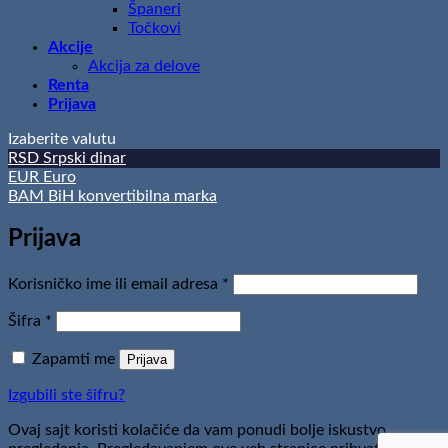
Španeri
Točkovi
Akcije
Akcija za delove
Renta
Prijava
Izaberite valutu
RSD
Srpski dinar
EUR
Euro
BAM
BiH konvertibilna marka
Prijava
Obavezno
Korisničko ime ili email adresa
*
Obavezno
Šifra
*
Zapamti me
Prijava
Izgubili ste šifru?
Ovaj sajt koristi kolačiće da vam ponudi bolje iskustvo