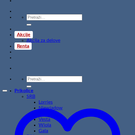
Pretraži:
Akcije
Akcija za delove
Renta
Pretraži:
Prikolice
SRB
Lorries
Niewiadow
Temared
Vesta
Wiola
Gala