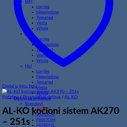
BiH
Lorries
Niewiadow
Temared
Vesta
Wiola
HR
Lorries
Niewiadow
Temared
Vesta
Wiola
HU
Lorries
Niewiadow
Temared
Dodaj u listu želja
Vesta
Wiola
Početna
/
Proizvođači delova
/
AL-KO
Delovi za prikolice
Brendovi
AL-KO kočioni sistem AK270
AL-KO
ASPOCK
– 251s
FRISTOM
HORPOL