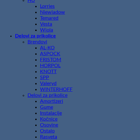
HU
Lorries
Niewiadow
Temared
Vesta
Wiola
Delovi za prikolice
Brendovi
AL-KO
ASPOCK
FRISTOM
HORPOL
KNOTT
SPP
Valeryd
WINTERHOFF
Delovi za prikolice
Amortizeri
Gume
Instalacije
Kočnice
Osovine
Ostalo
Rasveta