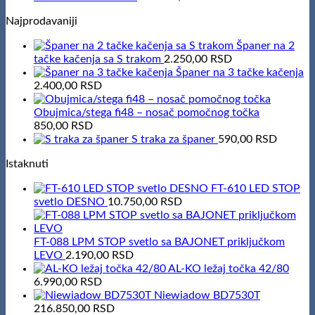
117.000,00 RSD.
100.000,00 RSD.
Najprodavaniji
Španer na 2
tačke kačenja sa S trakom
2.250,00
RSD
Španer na 3 tačke kačenja
2.400,00
RSD
Obujmica/stega fi48 – nosač pomočnog točka
850,00
RSD
S traka za španer
590,00
RSD
Istaknuti
FT-610 LED STOP
svetlo DESNO
10.750,00
RSD
FT-088 LPM STOP svetlo sa BAJONET priključkom
LEVO
2.190,00
RSD
AL-KO ležaj točka 42/80
6.990,00
RSD
Niewiadow BD7530T
216.850,00
RSD