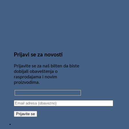
Prijavi se za novosti
Prijavite se za naš bilten da biste
dobijali obaveštenja o
rasprodajama i novim
proizvodima.