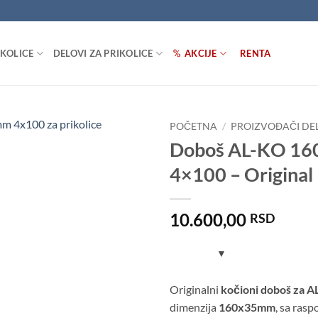
IKOLICE
DELOVI ZA PRIKOLICE
AKCIJE
RENTA
POČETNA
/
PROIZVOĐAČI DE
Doboš AL-KO 1
Dodaj
4×100 – Original
u listu
želja
10.600,00
RSD
Originalni
kočioni doboš za A
dimenzija
160x35mm
, sa ras