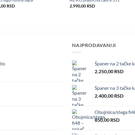
u listu
u l
0,00
RSD
2.990,00
RSD
želja
že
NAJPRODAVANIJI
tlo
Španer na 2 tačke k
2.250,00
RSD
Španer na 3 tačke 
2.400,00
RSD
Obujmica/stega fi
850,00
RSD