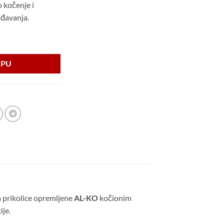
o kočenje i
ođavanja.
riginal količina
RPU
a prikolice opremljene
AL-KO
kočionim
ije.