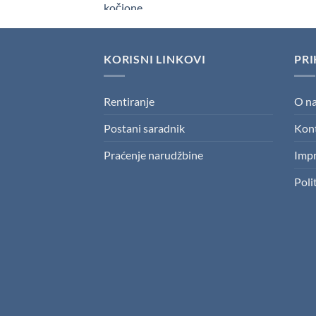
KORISNI LINKOVI
PRI
Rentiranje
O n
Postani saradnik
Kon
Praćenje narudžbine
Imp
Poli