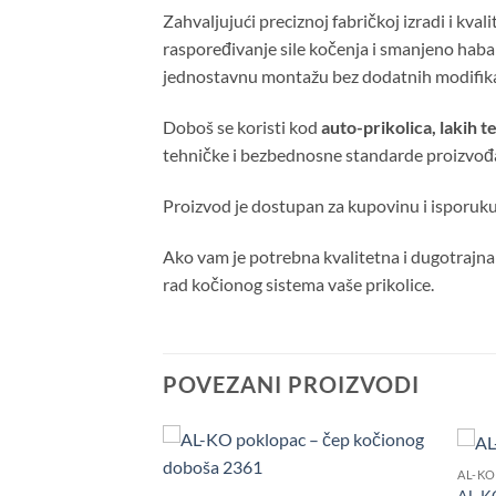
Zahvaljujući preciznoj fabričkoj izradi i 
raspoređivanje sile kočenja i smanjeno haba
jednostavnu montažu bez dodatnih modifika
Doboš se koristi kod
auto-prikolica, lakih t
tehničke i bezbednosne standarde proizvođ
Proizvod je dostupan za kupovinu i isporuk
Ako vam je potrebna kvalitetna i dugotrajna
rad kočionog sistema vaše prikolice.
POVEZANI PROIZVODI
AL-KO
Dodaj
Dodaj
uga
AL-KO