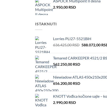
ASPOCK Multipoint II desna
2.950,00
RSD
ISTAKNUTI
Lorries PLI27-5521BiH
Original
636.425,00
RSD
588.072,00
RS
price
was:
Temared CARKEEPER 4521/2 BS 
636.425,00 RSD
562.250,00
RSD
Niewiadow ATLAS 450x210x200
656.200,00
RSD
KNOTT Vođica kočione sajle – k
2.990,00
RSD