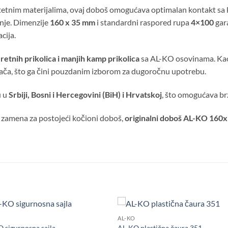
kvalitetnim materijalima, ovaj doboš omogućava optimalan kontakt
nje. Dimenzije
160 x 35 mm
i standardni raspored rupa
4×100
gar
cija.
eretnih prikolica i manjih kamp prikolica
sa AL-KO osovinama. Kao 
ača, što ga čini pouzdanim izborom za dugoročnu upotrebu.
u u
Srbiji, Bosni i Hercegovini (BiH) i Hrvatskoj
, što omogućava br
 zamena za postojeći kočioni doboš,
originalni doboš AL-KO 16
AL-KO
Dodaj
Do
 sigurnosna sajla
AL-KO plastična čaura 351