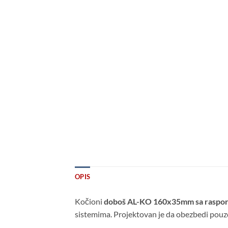
OPIS
Kočioni
doboš AL-KO 160x35mm sa raspo
sistemima. Projektovan je da obezbedi pouzd