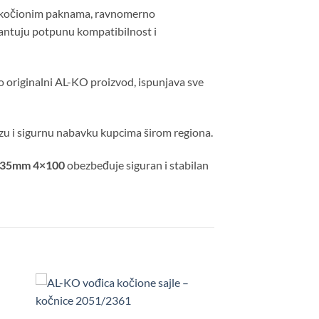
 sa kočionim paknama, ravnomerno
antuju potpunu kompatibilnost i
originalni AL-KO proizvod, ispunjava sve
zu i sigurnu nabavku kupcima širom regiona.
0x35mm 4×100
obezbeđuje siguran i stabilan
daj
Dodaj