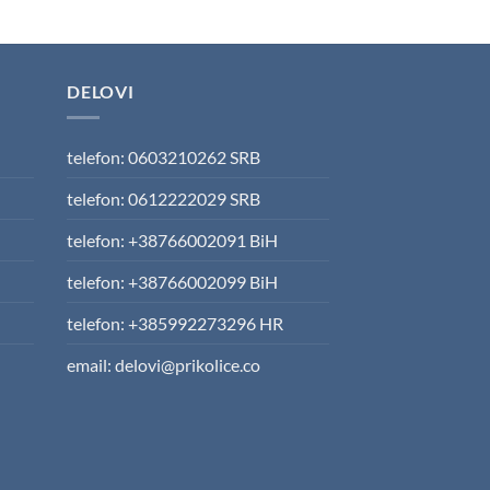
ice
price
s:
is:
4.850,00 RSD.
106.808,00 RSD.
DELOVI
telefon: 0603210262 SRB
telefon: 0612222029 SRB
telefon: +38766002091 BiH
telefon: +38766002099 BiH
telefon: +385992273296 HR
email: delovi@prikolice.co