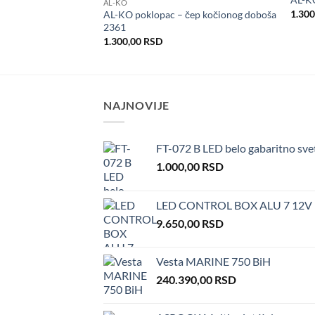
AL-KO
u listu
u listu
1.30
AL-KO poklopac – čep kočionog doboša
želja
želja
2361
1.300,00
RSD
NAJNOVIJE
FT-072 B LED belo gabaritno sve
1.000,00
RSD
LED CONTROL BOX ALU 7 12V
9.650,00
RSD
Vesta MARINE 750 BiH
240.390,00
RSD