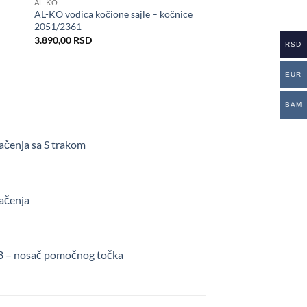
AL-KO
istu
u listu
AL-KO vođica kočione sajle – kočnice
lja
želja
2051/2361
3.890,00
RSD
RSD
EUR
BAM
ačenja sa S trakom
kačenja
48 – nosač pomočnog točka