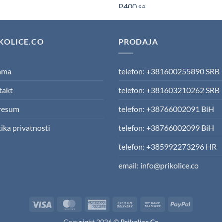
pr
wa
13
KOLICE.CO
PRODAJA
ama
telefon: +381600255890 SRB
takt
telefon: +381603210262 SRB
resum
telefon: +38766002091 BiH
tika privatnosti
telefon: +38766002099 BiH
telefon: +385992273296 HR
email: info@prikolice.co
Visa
MasterCard
American
Cash
Bank
PayPal
Express
On
Transfer
Copyright 2026 ©
Prikolice.Co