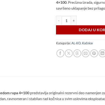
4×100
. Precizna izrada, sigurn
savršeno uklapanje bez prilag
Doboš AL-KO 160x35mm 4x100 – O
DODAJ U KO
Kategorije:
AL-KO
,
Kočnice
redom rupa 4×100
predstavlja originalni rezervni deo namenjen z
an, ravnomeran i stabilan rad kočnica u svim uslovima eksploatac