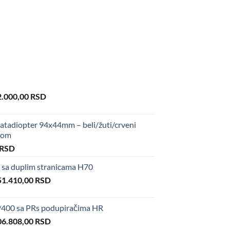
iginal
Current
2.000,00
RSD
ice
price
s:
is:
tadiopter 94x44mm – beli/žuti/crveni
0.000,00 RSD.
82.000,00 RSD.
upom
al
Current
RSD
price
sa duplim stranicama H70
is:
iginal
Current
 RSD.
51.410,00
50,00 RSD.
RSD
ice
price
s:
is:
400 sa PRs podupiračima HR
6.600,00 RSD.
151.410,00 RSD.
iginal
Current
06.808,00
RSD