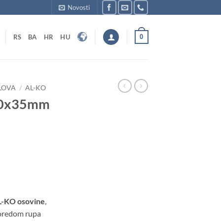
Novosti
0
RS
BA
HR
HU
LOVA
/
AL-KO
60x35mm
L-KO osovine
,
poredom rupa