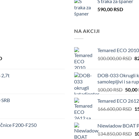
S traka za španer
590,00
RSD
NA AKCIJI
Temared ECO 2010
Current
Or
D
100.000,00
RSD
8
price
pr
is:
wa
2,7t
DOB-033 Okrugli ka
.
588.072,00 RSD.
10
samolepljivi i sa r
Origin
100,00
RSD
50,00
price
 SRB
Temared ECO 2612 
was:
Or
166.600,00
RSD
100,00
1
pr
wa
očnice F200-F250
Niewiadow BOAT P
16
Or
134.850,00
RSD
1