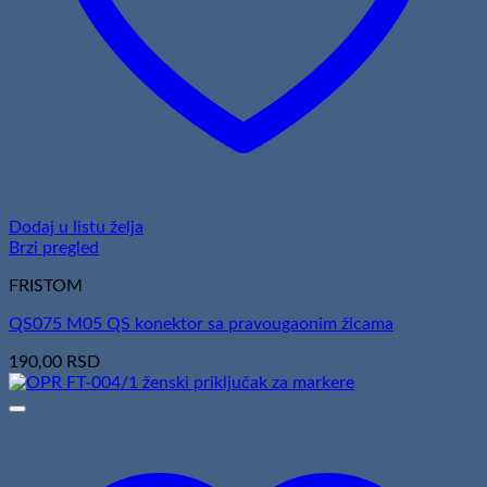
Dodaj u listu želja
Brzi pregled
FRISTOM
QS075 M05 QS konektor sa pravougaonim žicama
190,00
RSD