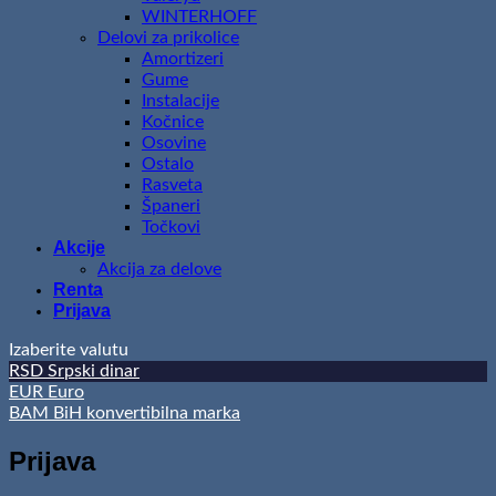
WINTERHOFF
Delovi za prikolice
Amortizeri
Gume
Instalacije
Kočnice
Osovine
Ostalo
Rasveta
Španeri
Točkovi
Akcije
Akcija za delove
Renta
Prijava
Izaberite valutu
RSD
Srpski dinar
EUR
Euro
BAM
BiH konvertibilna marka
Prijava