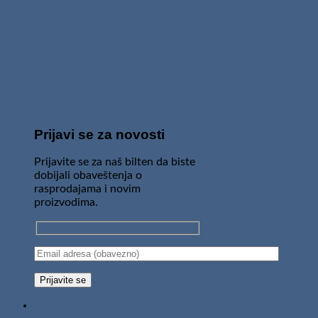
Prijavi se za novosti
Prijavite se za naš bilten da biste
dobijali obaveštenja o
rasprodajama i novim
proizvodima.