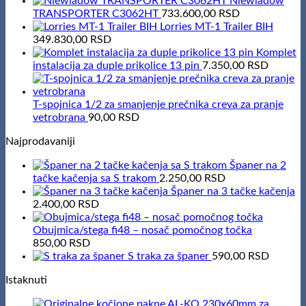
Niewiadow
TRANSPORTER C3062HT
733.600,00
RSD
Lorries MT-1 Trailer BIH
349.830,00
RSD
Komplet
instalacija za duple prikolice 13 pin
7.350,00
RSD
T-spojnica 1/2 za smanjenje prečnika creva za pranje
vetrobrana
90,00
RSD
Najprodavaniji
Španer na 2
tačke kačenja sa S trakom
2.250,00
RSD
Španer na 3 tačke kačenja
2.400,00
RSD
Obujmica/stega fi48 – nosač pomočnog točka
850,00
RSD
S traka za španer
590,00
RSD
Istaknuti