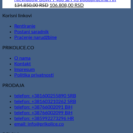
166.600,00 RSD.
Original
151.410,00 RSD.
Current
134.850,00
RSD
106.808,00
RSD
price
price
Korisni linkovi
was:
is:
134.850,00 RSD.
106.808,00 RSD.
Rentiranje
Postani saradnik
Praćenje narudžbine
PRIKOLICE.CO
O nama
Kontakt
Impresum
Politika privatnosti
PRODAJA
telefon: +381600255890 SRB
telefon: +381603210262 SRB
telefon: +38766002091 BiH
telefon: +38766002099 BiH
telefon: +385992273296 HR
email: info@prikolice.co