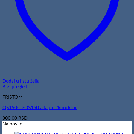
Dodaj u listu želja
Brzi pregled
FRISTOM
QS150<->QS150 adapter/konektor
300,00
RSD
Najnovije