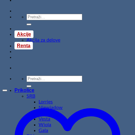
Pretraži:
Akcije
Akcija za delove
Renta
Pretraži:
Prikolice
SRB
Lorries
Niewiadow
Temared
Vesta
Wiola
Gala