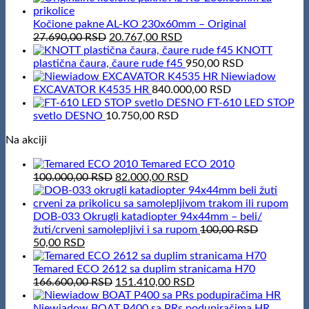
Kočione pakne AL-KO 230x60mm – Original
Original
Current
27.690,00
RSD
20.767,00
RSD
price
price
KNOTT
was:
is:
plastična čaura, čaure rude f45
950,00
RSD
27.690,00 RSD.
20.767,00 RSD.
Niewiadow
EXCAVATOR K4535 HR
840.000,00
RSD
FT-610 LED STOP
svetlo DESNO
10.750,00
RSD
Na akciji
Temared ECO 2010
Original
Current
100.000,00
RSD
82.000,00
RSD
price
price
was:
is:
100.000,00 RSD.
82.000,00 RSD.
DOB-033 Okrugli katadiopter 94x44mm – beli/
žuti/crveni samolepljivi i sa rupom
100,00
RSD
Original
Current
50,00
RSD
price
price
was:
is:
Temared ECO 2612 sa duplim stranicama H70
100,00 RSD.
50,00 RSD.
Original
Current
166.600,00
RSD
151.410,00
RSD
price
price
was:
is:
Niewiadow BOAT P400 sa PRs podupiračima HR