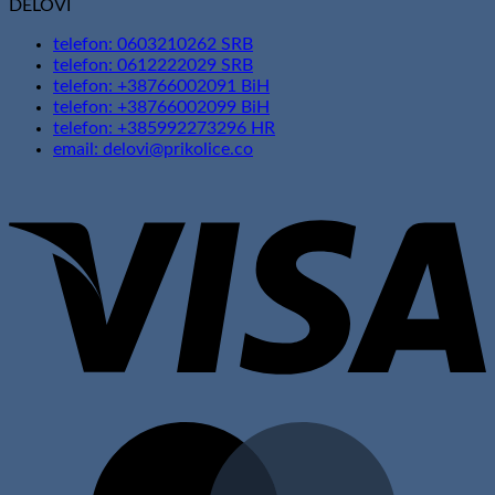
DELOVI
telefon: 0603210262 SRB
telefon: 0612222029 SRB
telefon: +38766002091 BiH
telefon: +38766002099 BiH
telefon: +385992273296 HR
email: delovi@prikolice.co
V
M