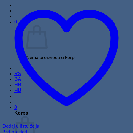
0
Nema proizvoda u korpi
RS
BA
HR
HU
0
Korpa
Dodaj u listu želja
Brzi pregled