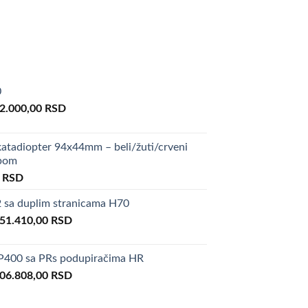
0
riginal
Current
2.000,00
RSD
rice
price
as:
is:
atadiopter 94x44mm – beli/žuti/crveni
00.000,00 RSD.
82.000,00 RSD.
upom
al
Current
0
RSD
price
sa duplim stranicama H70
is:
riginal
Current
0 RSD.
51.410,00
50,00 RSD.
RSD
rice
price
as:
is:
400 sa PRs podupiračima HR
66.600,00 RSD.
151.410,00 RSD.
riginal
Current
06.808,00
RSD
rice
price
as:
is: