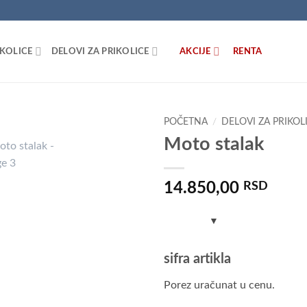
IKOLICE
DELOVI ZA PRIKOLICE
AKCIJE
RENTA
POČETNA
/
DELOVI ZA PRIKOL
Moto stalak
Dodaj
u listu
želja
14.850,00
RSD
sifra artikla
Porez uračunat u cenu.