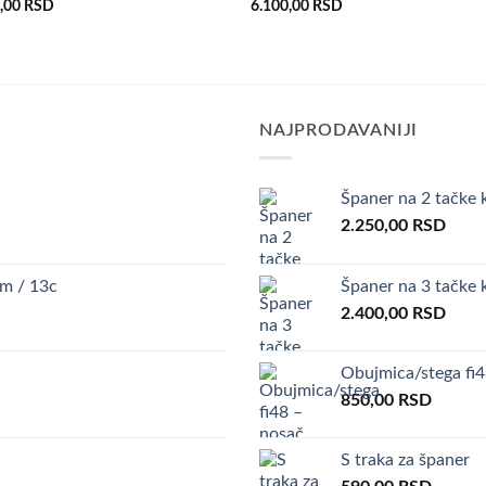
0,00
RSD
6.100,00
RSD
želja
že
NAJPRODAVANIJI
Španer na 2 tačke 
2.250,00
RSD
m / 13c
Španer na 3 tačke 
2.400,00
RSD
Obujmica/stega fi
850,00
RSD
S traka za španer