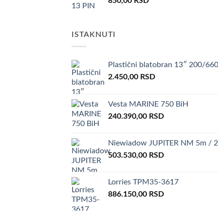
850,00
RSD
ISTAKNUTI
Plastični blatobran 13″ 200/66
2.450,00
RSD
Vesta MARINE 750 BiH
240.390,00
RSD
Niewiadow JUPITER NM 5m / 2
503.530,00
RSD
Lorries TPM35-3617
886.150,00
RSD