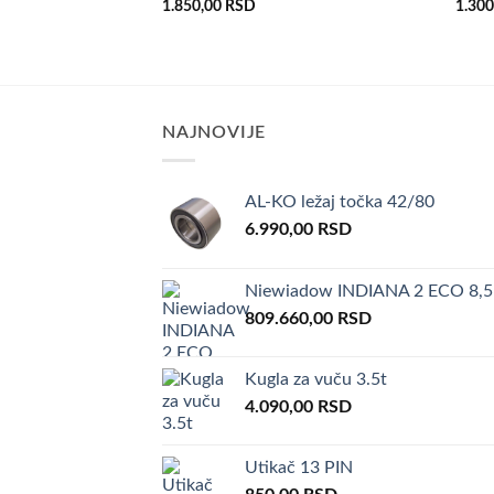
1.850,00
RSD
1.30
želja
NAJNOVIJE
AL-KO ležaj točka 42/80
6.990,00
RSD
Niewiadow INDIANA 2 ECO 8,5
809.660,00
RSD
Kugla za vuču 3.5t
4.090,00
RSD
Utikač 13 PIN