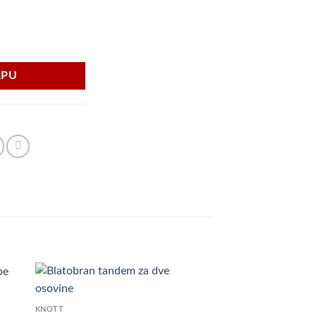
RPU
OSTALO
daj
Dodaj
Točkić 200/50
KNOTT
istu
u listu