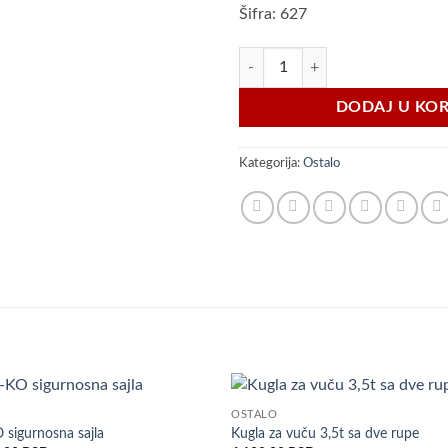
Šifra: 627
Moto stalak količina
DODAJ U KO
Kategorija:
Ostalo
OSTALO
Dodaj
Do
 sigurnosna sajla
Kugla za vuču 3,5t sa dve rupe
u listu
u l