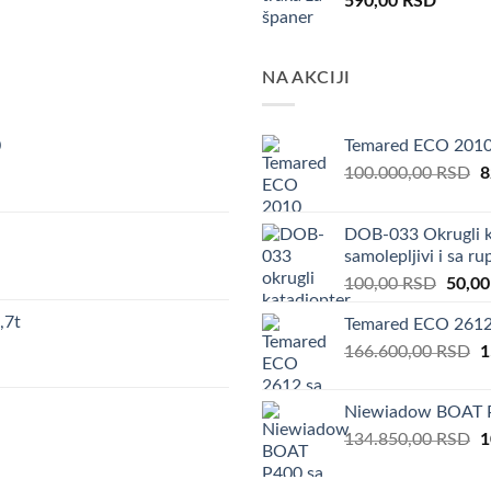
590,00
RSD
NA AKCIJI
0
Temared ECO 201
O
100.000,00
RSD
8
p
w
DOB-033 Okrugli k
1
samolepljivi i sa r
Origin
100,00
RSD
50,0
price
,7t
Temared ECO 2612 
was:
O
166.600,00
RSD
100,0
1
p
w
Niewiadow BOAT P
1
O
134.850,00
RSD
1
p
w