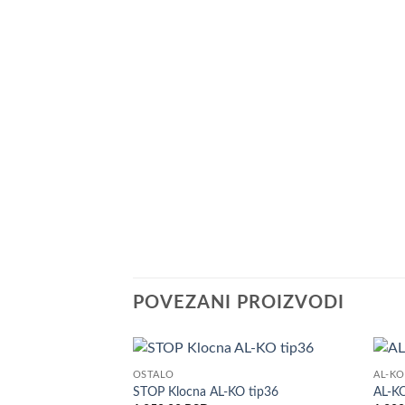
POVEZANI PROIZVODI
OSTALO
AL-KO
Dodaj
STOP Klocna AL-KO tip36
AL-KO
u listu