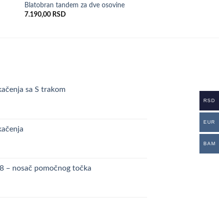
2.490,00
RSD
lja
želja
Blatobran tandem za dve osovine
7.190,00
RSD
kačenja sa S trakom
RSD
EUR
kačenja
BAM
48 – nosač pomočnog točka