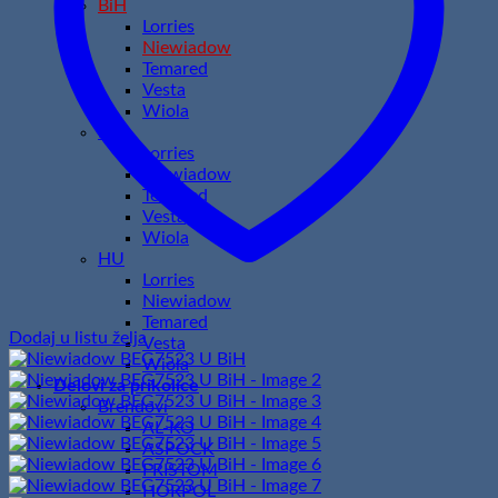
BiH
Lorries
Niewiadow
Temared
Vesta
Wiola
HR
Lorries
Niewiadow
Temared
Vesta
Wiola
HU
Lorries
Niewiadow
Temared
Dodaj u listu želja
Vesta
Wiola
Delovi za prikolice
Brendovi
AL-KO
ASPOCK
FRISTOM
HORPOL