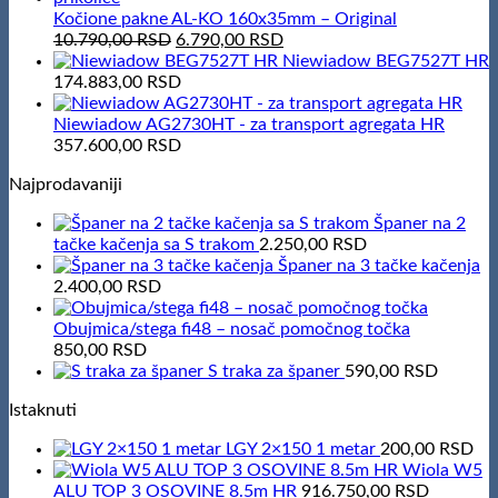
Kočione pakne AL-KO 160x35mm – Original
Original
Current
10.790,00
RSD
6.790,00
RSD
price
price
Niewiadow BEG7527T HR
was:
is:
174.883,00
RSD
10.790,00 RSD.
6.790,00 RSD.
Niewiadow AG2730HT - za transport agregata HR
357.600,00
RSD
Najprodavaniji
Španer na 2
tačke kačenja sa S trakom
2.250,00
RSD
Španer na 3 tačke kačenja
2.400,00
RSD
Obujmica/stega fi48 – nosač pomočnog točka
850,00
RSD
S traka za španer
590,00
RSD
Istaknuti
LGY 2×150 1 metar
200,00
RSD
Wiola W5
ALU TOP 3 OSOVINE 8.5m HR
916.750,00
RSD