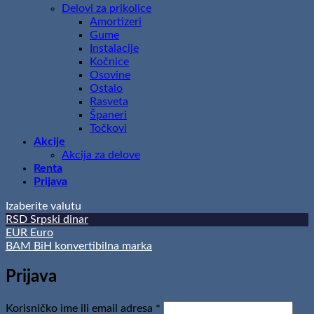
Delovi za prikolice
Amortizeri
Gume
Instalacije
Kočnice
Osovine
Ostalo
Rasveta
Španeri
Točkovi
Akcije
Akcija za delove
Renta
Prijava
Izaberite valutu
RSD
Srpski dinar
EUR
Euro
BAM
BiH konvertibilna marka
Prijava
Obavezno
Korisničko ime ili email adresa
*