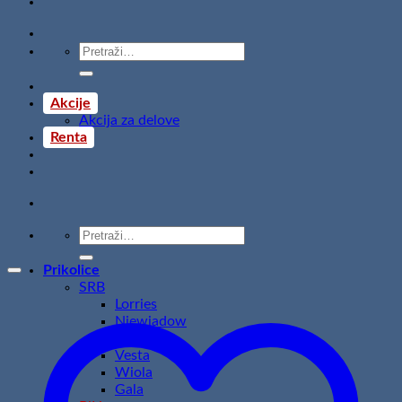
Pretraži:
Akcije
Akcija za delove
Renta
Pretraži:
Prikolice
SRB
Lorries
Niewiadow
Temared
Vesta
Wiola
Gala