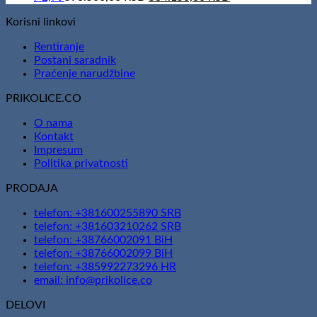
price
price
Korisni linkovi
was:
is:
593.500,00 RSD.
534.150,00 RSD.
Rentiranje
Postani saradnik
Praćenje narudžbine
PRIKOLICE.CO
O nama
Kontakt
Impresum
Politika privatnosti
PRODAJA
telefon: +381600255890 SRB
telefon: +381603210262 SRB
telefon: +38766002091 BiH
telefon: +38766002099 BiH
telefon: +385992273296 HR
email: info@prikolice.co
DELOVI