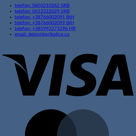
telefon: 0603210262 SRB
telefon: 0612222029 SRB
telefon: +38766002091 BiH
telefon: +38766002099 BiH
telefon: +385992273296 HR
email: delovi@prikolice.co
V
M