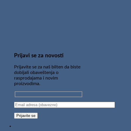
Prijavi se za novosti
Prijavite se za naš bilten da biste
dobijali obaveštenja o
rasprodajama i novim
proizvodima.