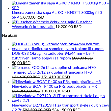
Limena zamenska šapa AL-KO / KNOTT 3000kg fi50 –
SPP
5.090,00
RSD
Busscher
Weerselo čekrk bez sajle
19.200,00
RSD
Na akciji
DOB-033 Okrugli katadiopter 94x44mm – beli/
žuti/crveni samolepljivi i sa rupom
100,00
RSD
Original
Current
50,00
RSD
price
price
was:
is:
Temared ECO 2612 sa duplim stranicama H70
100,00 RSD.
50,00 RSD.
Original
Current
166.600,00
RSD
151.410,00
RSD
price
price
was:
is:
Niewiadow BOAT P400 sa PRs podupiračima HR
166.600,00 RSD.
Original
151.410,00 RSD.
Current
134.850,00
RSD
106.808,00
RSD
price
price
was:
is:
134.850,00 RSD.
106.808,00 RSD.
Niewiadow D2712013HT za transport skele i dugih cevi
Original
Current
/ 2,7t
593.500,00
RSD
534.150,00
RSD