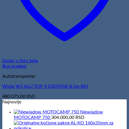
Dodaj u listu želja
Brzi pregled
Autotransporter
Wiola W5 ALU TOP 3 OSOVINE 8.5m BiH
880.075,00
RSD
Najnovije
Niewiadow
MOTOCAMP 750
304.000,00
RSD