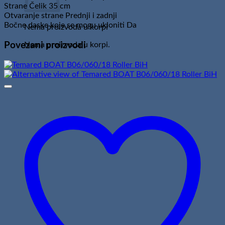
Strane Čelik 35 cm
Otvaranje strane Prednji i zadnji
Bočne daske koje se mogu ukloniti Da
Nema proizvoda u korpi
Povezani proizvodi
Nema proizvoda u korpi.