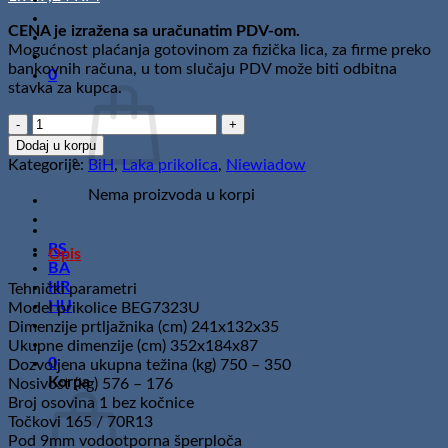
CENA je izražena sa uračunatim PDV-om.
Mogućnost plaćanja gotovinom za fizička lica, za firme preko
bankovnih računa, u tom slučaju PDV može biti odbitna
0
stavka za kupca.
Niewiadow
BEG7523
Dodaj u korpu
U
Kategorije:
BiH
,
Laka prikolica
,
Niewiadow
BiH
Nema proizvoda u korpi
količina
RS
Opis
BA
HR
Tehnički parametri
HU
Model prikolice BEG7323U
Dimenzije prtljažnika (cm) 241x132x35
Ukupne dimenzije (cm) 352x184x87
0
Dozvoljena ukupna težina (kg) 750 – 350
Korpa
Nosivost (kg) 576 – 176
Broj osovina 1 bez kočnice
Točkovi 165 / 70R13
Pod 9mm vodootporna šperploča