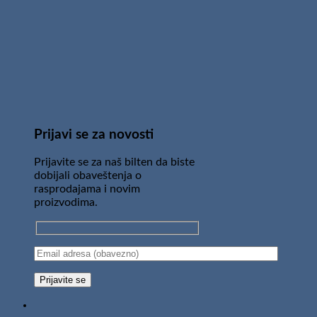
Prijavi se za novosti
Prijavite se za naš bilten da biste
dobijali obaveštenja o
rasprodajama i novim
proizvodima.