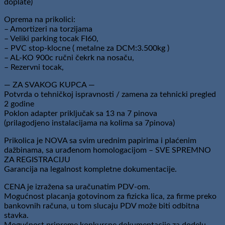
doplate)
Oprema na prikolici:
– Amortizeri na torzijama
– Veliki parking tocak FI60,
– PVC stop-klocne ( metalne za DCM:3.500kg )
– AL-KO 900c ručni čekrk na nosaču,
– Rezervni tocak,
— ZA SVAKOG KUPCA —
Potvrda o tehničkoj ispravnosti / zamena za tehnicki pregled
2 godine
Poklon adapter priključak sa 13 na 7 pinova
(prilagodjeno instalacijama na kolima sa 7pinova)
Prikolica je NOVA sa svim urednim papirima i plaćenim
dažbinama, sa urađenom homologacijom – SVE SPREMNO
ZA REGISTRACIJU
Garancija na legalnost kompletne dokumentacije.
CENA je izražena sa uračunatim PDV-om.
Mogućnost placanja gotovinom za fizicka lica, za firme preko
bankovnih računa, u tom slucaju PDV može biti odbitna
stavka.