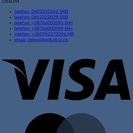
DELOVI
telefon: 0603210262 SRB
telefon: 0612222029 SRB
telefon: +38766002091 BiH
telefon: +38766002099 BiH
telefon: +385992273296 HR
email: delovi@prikolice.co
V
M