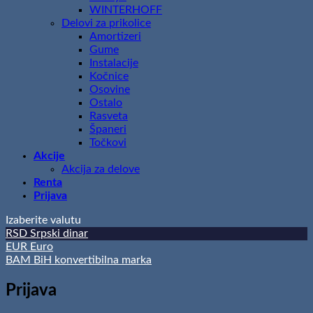
WINTERHOFF
Delovi za prikolice
Amortizeri
Gume
Instalacije
Kočnice
Osovine
Ostalo
Rasveta
Španeri
Točkovi
Akcije
Akcija za delove
Renta
Prijava
Izaberite valutu
RSD
Srpski dinar
EUR
Euro
BAM
BiH konvertibilna marka
Prijava