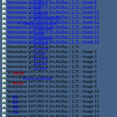
KNOTT
SPP
Valeryd
WINTERHOFF
Delovi za prikolice
Amortizeri
Gume
Instalacije
Kočnice
Osovine
Ostalo
Rasveta
Španeri
Točkovi
Akcije
Akcija za delove
Renta
RS
BA
HR
HU