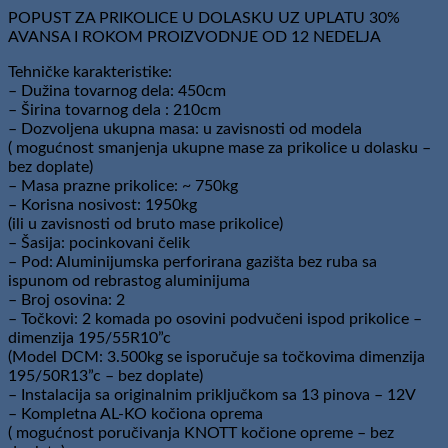
POPUST ZA PRIKOLICE U DOLASKU UZ UPLATU 30%
AVANSA I ROKOM PROIZVODNJE OD 12 NEDELJA
Tehničke karakteristike:
– Dužina tovarnog dela: 450cm
– Širina tovarnog dela : 210cm
– Dozvoljena ukupna masa: u zavisnosti od modela
( mogućnost smanjenja ukupne mase za prikolice u dolasku –
bez doplate)
– Masa prazne prikolice: ~ 750kg
– Korisna nosivost: 1950kg
(ili u zavisnosti od bruto mase prikolice)
– Šasija: pocinkovani čelik
– Pod: Aluminijumska perforirana gazišta bez ruba sa
ispunom od rebrastog aluminijuma
– Broj osovina: 2
– Točkovi: 2 komada po osovini podvučeni ispod prikolice –
dimenzija 195/55R10”c
(Model DCM: 3.500kg se isporučuje sa točkovima dimenzija
195/50R13”c – bez doplate)
– Instalacija sa originalnim priključkom sa 13 pinova – 12V
– Kompletna AL-KO kočiona oprema
( mogućnost poručivanja KNOTT kočione opreme – bez