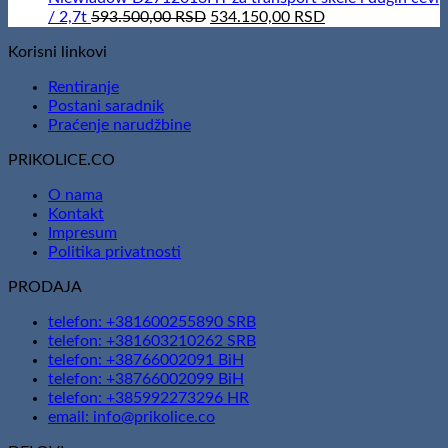
Original
Current
/ 2,7t
593.500,00
RSD
534.150,00
RSD
price
price
Korisni linkovi
was:
is:
593.500,00 RSD.
534.150,00 RSD.
Rentiranje
Postani saradnik
Praćenje narudžbine
PRIKOLICE.CO
O nama
Kontakt
Impresum
Politika privatnosti
PRODAJA
telefon: +381600255890 SRB
telefon: +381603210262 SRB
telefon: +38766002091 BiH
telefon: +38766002099 BiH
telefon: +385992273296 HR
email: info@prikolice.co