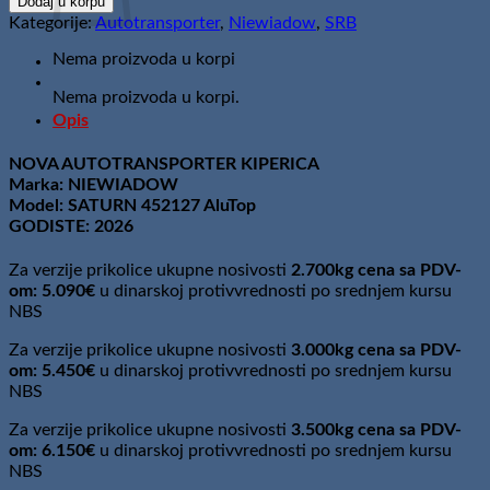
Dodaj u korpu
4,5m
Kategorije:
Autotransporter
,
Niewiadow
,
SRB
AluTop
/
Nema proizvoda u korpi
2,7t
Nema proizvoda u korpi.
količina
Opis
NOVA AUTOTRANSPORTER KIPERICA
Marka: NIEWIADOW
Model: SATURN 452127 AluTop
GODISTE: 2026
Za verzije prikolice ukupne nosivosti
2.700kg cena sa PDV-
om: 5.090€
u dinarskoj protivvrednosti po srednjem kursu
NBS
Za verzije prikolice ukupne nosivosti
3.000kg cena sa PDV-
om: 5.450€
u dinarskoj protivvrednosti po srednjem kursu
NBS
Za verzije prikolice ukupne nosivosti
3.500kg cena sa PDV-
om: 6.150€
u dinarskoj protivvrednosti po srednjem kursu
NBS