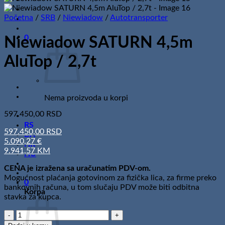
Početna
/
SRB
/
Niewiadow
/
Autotransporter
0
Niewiadow SATURN 4,5m
AluTop / 2,7t
Nema proizvoda u korpi
597.450,00
RSD
RS
597.450,00 RSD
BA
5.090,27 €
HR
9.941,57 KM
HU
CENA je izražena sa uračunatim PDV-om.
Mogućnost plaćanja gotovinom za fizička lica, za firme preko
0
bankovnih računa, u tom slučaju PDV može biti odbitna
Korpa
stavka za kupca.
Niewiadow
SATURN