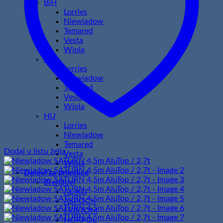
BiH
Lorries
Niewiadow
Temared
Vesta
Wiola
HR
Lorries
Niewiadow
Temared
Vesta
Wiola
HU
Lorries
Niewiadow
Temared
Dodaj u listu želja
Vesta
Wiola
Delovi za prikolice
Brendovi
AL-KO
ASPOCK
FRISTOM
HORPOL