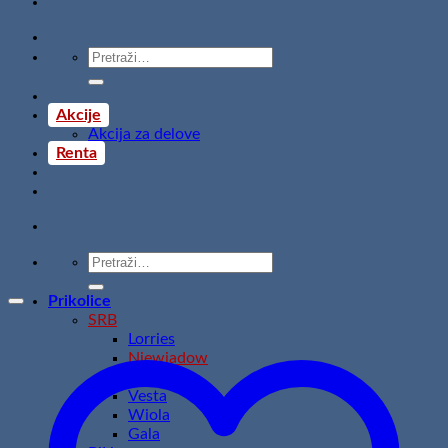
Pretraži:
Akcije
Akcija za delove
Renta
Pretraži:
Prikolice
SRB
Lorries
Niewiadow
Temared
Vesta
Wiola
Gala