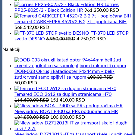
Lorries
PP25-8025/2 - Black Edition HR
961.250,00
RSD
Temared CARKEEPER 4520/2 B 2,7t - popločana BiH
568.542,00
RSD
FT-370 LED STOP
Original
Current
svetlo DESNO
6.950,00
RSD
4.750,00
RSD
price
price
Na akciji
was:
is:
6.950,00 RSD.
4.750,00 RSD
DOB-033 Okrugli katadiopter 94x44mm – beli/
žuti/crveni samolepljivi i sa rupom
100,00
RSD
Original
Current
50,00
RSD
price
price
was:
is:
Temared ECO 2612 sa duplim stranicama H70
100,00 RSD.
50,00 RSD.
Original
Current
166.600,00
RSD
151.410,00
RSD
price
price
was:
is:
Niewiadow BOAT P400 sa PRs podupiračima HR
166.600,00 RSD.
Original
151.410,00 RSD.
Current
134.850,00
RSD
106.808,00
RSD
price
price
was:
is:
134.850,00 RSD.
106.808,00 RSD.
Niewiadow D2712013HT za transport skele i dugih cevi