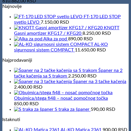
610.882,00
RSD
Najnovije
FT-170 LED STOP
svetlo LEVO
7.150,00
RSD
KNOTT
Gasni amortizer KFG17 / KFG20
8.250,00
RSD
Alka za pod
890,00
RSD
AL-KO
sigurnosni sistem COMPACT
11.650,00
RSD
Najprodavaniji
Španer na 2
tačke kačenja sa S trakom
2.250,00
RSD
Španer na 3 tačke kačenja
2.400,00
RSD
Obujmica/stega fi48 – nosač pomočnog točka
850,00
RSD
S traka za španer
590,00
RSD
Istaknuti
AL-KO Matica 2361
900,00
RSD