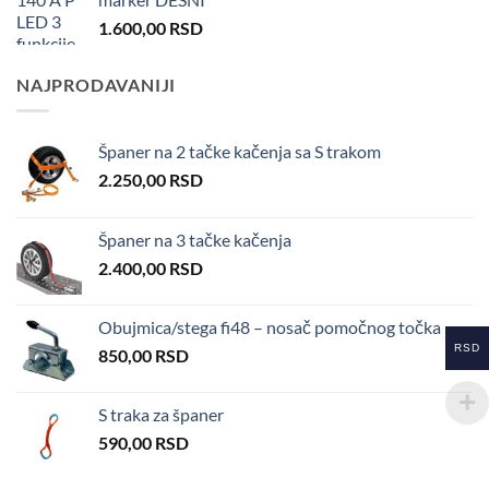
1.600,00
RSD
NAJPRODAVANIJI
Španer na 2 tačke kačenja sa S trakom
2.250,00
RSD
Španer na 3 tačke kačenja
2.400,00
RSD
Obujmica/stega fi48 – nosač pomočnog točka
RSD
850,00
RSD
S traka za španer
590,00
RSD