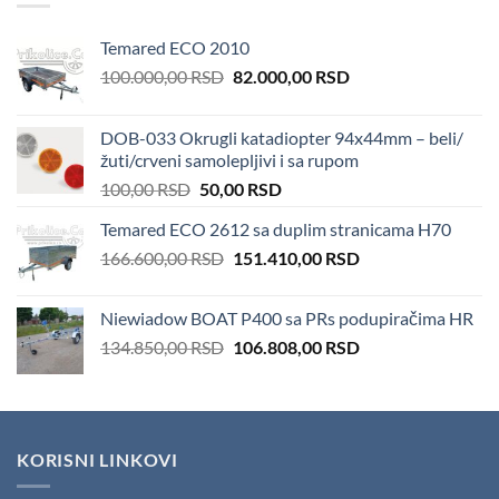
Temared ECO 2010
Original
Current
100.000,00
RSD
82.000,00
RSD
price
price
was:
is:
DOB-033 Okrugli katadiopter 94x44mm – beli/
100.000,00 RSD.
82.000,00 RSD.
žuti/crveni samolepljivi i sa rupom
Original
Current
100,00
RSD
50,00
RSD
price
price
Temared ECO 2612 sa duplim stranicama H70
was:
is:
Original
Current
166.600,00
RSD
100,00 RSD.
151.410,00
50,00 RSD.
RSD
price
price
was:
is:
Niewiadow BOAT P400 sa PRs podupiračima HR
166.600,00 RSD.
151.410,00 RSD.
Original
Current
134.850,00
RSD
106.808,00
RSD
price
price
was:
is:
134.850,00 RSD.
106.808,00 RSD.
KORISNI LINKOVI