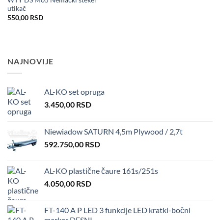
WTY DS M05 Nemački šteker
utikač
550,00
RSD
NAJNOVIJE
AL-KO set opruga
3.450,00
RSD
Niewiadow SATURN 4,5m Plywood / 2,7t
592.750,00
RSD
AL-KO plastične čaure 161s/251s
4.050,00
RSD
FT-140 A P LED 3 funkcije LED kratki-bočni
marker DESNI