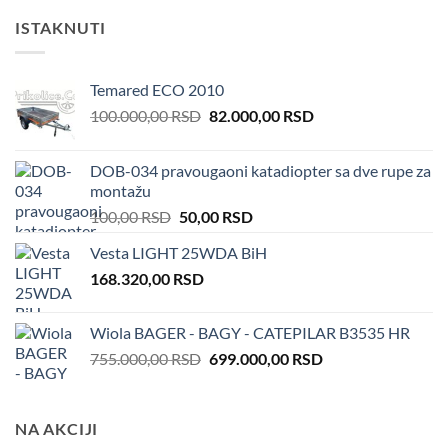
ISTAKNUTI
Temared ECO 2010
Original
Current
100.000,00
RSD
82.000,00
RSD
price
price
was:
is:
DOB-034 pravougaoni katadiopter sa dve rupe za
100.000,00 RSD.
82.000,00 RSD.
montažu
Original
Current
100,00
RSD
50,00
RSD
price
price
Vesta LIGHT 25WDA BiH
was:
is:
168.320,00
RSD
100,00 RSD.
50,00 RSD.
Wiola BAGER - BAGY - CATEPILAR B3535 HR
Original
Current
755.000,00
RSD
699.000,00
RSD
price
price
was:
is:
755.000,00 RSD.
699.000,00 RSD.
NA AKCIJI