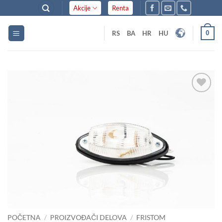
Skip
Akcije
Renta
to
content
0
RS
BA
HR
HU
Dodaj
u listu
želja
POČETNA
/
PROIZVOĐAČI DELOVA
/
FRISTOM