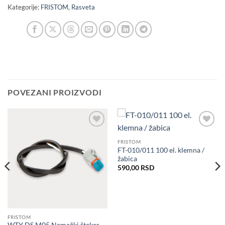
Kategorije:
FRISTOM
,
Rasveta
POVEZANI PROIZVODI
Dodaj
Dodaj
u listu
u listu
FRISTOM
želja
želja
FT-010/011 100 el. klemna /
žabica
590,00
RSD
FRISTOM