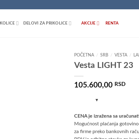
IKOLICE
DELOVI ZA PRIKOLICE
AKCIJE
RENTA
POČETNA
/
SRB
/
VESTA
/
LA
Vesta LIGHT 23
Dodaj
u listu
želja
105.600,00
RSD
CENA je izražena sa uračuna
Mogućnost plaćanja gotovinom 
za firme preko bankovnih raču