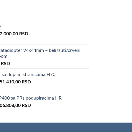
0
riginal
Current
2.000,00
RSD
rice
price
as:
is:
atadiopter 94x44mm – beli/žuti/crveni
00.000,00 RSD.
82.000,00 RSD.
upom
al
Current
0
RSD
price
sa duplim stranicama H70
is:
riginal
Current
0 RSD.
51.410,00
50,00 RSD.
RSD
rice
price
as:
is:
400 sa PRs podupiračima HR
66.600,00 RSD.
151.410,00 RSD.
riginal
Current
06.808,00
RSD
rice
price
as:
is:
34.850,00 RSD.
106.808,00 RSD.