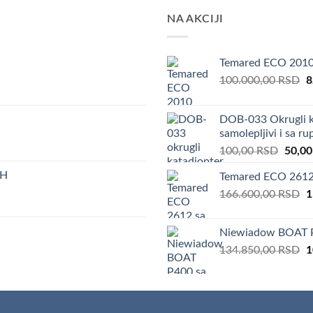
NA AKCIJI
Temared ECO 201
O
100.000,00
RSD
8
p
w
DOB-033 Okrugli k
1
samolepljivi i sa r
Origin
100,00
RSD
50,0
price
iH
Temared ECO 2612 
was:
O
166.600,00
RSD
100,0
1
p
w
Niewiadow BOAT P
1
O
134.850,00
RSD
1
p
w
1