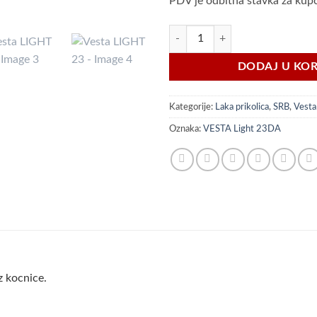
PDV je odbitna stavka za kup
Vesta LIGHT 23 količina
DODAJ U KO
Kategorije:
Laka prikolica
,
SRB
,
Vesta
Oznaka:
VESTA Light 23DA
z kocnice.