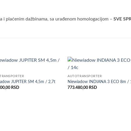
a i plaćenim dažbinama, sa urađenom homologacijom –
SVE SP
Dodaj
Do
TRANSPORTER
AUTOTRANSPORTER
u listu
u l
želja
že
iadow JUPITER SM 4,5m / 2,7t
Niewiadow INDIANA 3 ECO 8m / 
000,00
RSD
773.480,00
RSD