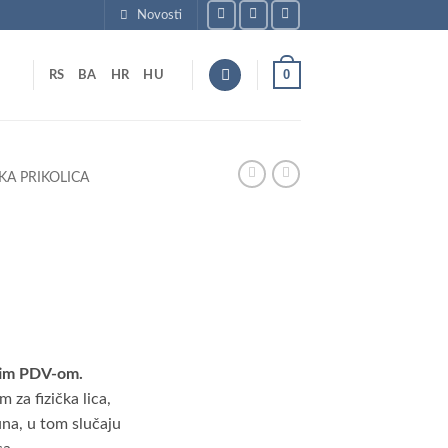
Novosti
0
RS
BA
HR
HU
KA PRIKOLICA
tim PDV-om.
za fizička lica,
na, u tom slučaju