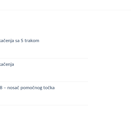
kačenja sa S trakom
kačenja
48 – nosač pomočnog točka