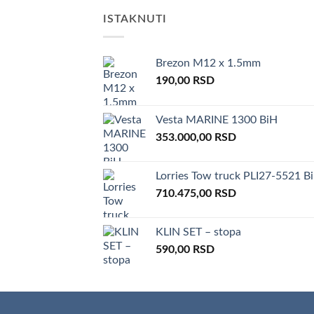
ISTAKNUTI
Brezon M12 x 1.5mm
190,00
RSD
Vesta MARINE 1300 BiH
353.000,00
RSD
Lorries Tow truck PLI27-5521 B
710.475,00
RSD
KLIN SET – stopa
590,00
RSD