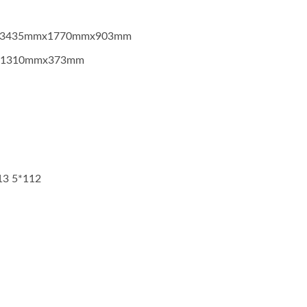
: 3435mmx1770mmx903mm
x1310mmx373mm
13 5*112