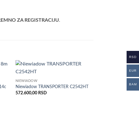
REMNO ZA REGISTRACIJU
.
RSD
EUR
daj
Dodaj
NIEWIADOW
istu
u listu
BAM
lja
želja
14c
Niewiadow TRANSPORTER C2542HT
572.600,00
RSD
SRB
Temared BOAT B25 Sk
522.300,00
RSD