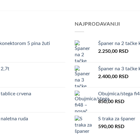
NAJPRODAVANIJI
onektorom 5 pina žuti
Španer na 2 tačke 
2.250,00
RSD
2,7t
Španer na 3 tačke 
2.400,00
RSD
 tablice crvena
Obujmica/stega fi
850,00
RSD
naletna ruda
S traka za španer
590,00
RSD