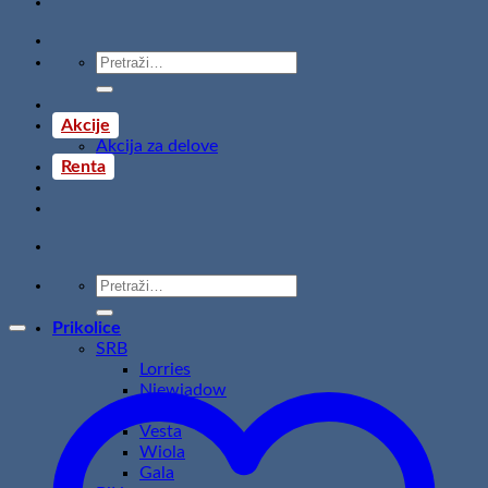
Pretraži:
Akcije
Akcija za delove
Renta
Pretraži:
Prikolice
SRB
Lorries
Niewiadow
Temared
Vesta
Wiola
Gala