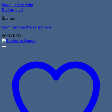
Dodaj u listu želja
Brzi pregled
Španeri
Gumirana zaštita za španere
90,00
RSD