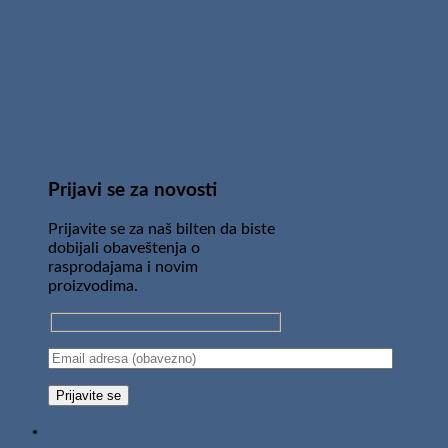
Prijavi se za novosti
Prijavite se za naš bilten da biste
dobijali obaveštenja o
rasprodajama i novim
proizvodima.