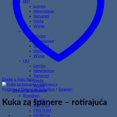
BiH
Lorries
Niewiadow
Temared
Vesta
Wiola
HR
Lorries
Niewiadow
Temared
Vesta
Wiola
HU
Lorries
Niewiadow
Temared
Dodaj u listu želja
Vesta
Wiola
Početna
/
Delovi za prikolice
/
Španeri
Delovi za prikolice
Brendovi
Kuka za španere – rotirajuća
AL-KO
ASPOCK
FRISTOM
HORPOL