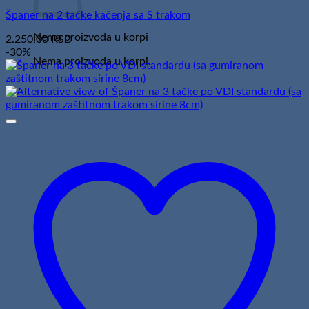
Španer na 2 tačke kačenja sa S trakom
Nema proizvoda u korpi
2.250,00
RSD
-30%
Nema proizvoda u korpi.