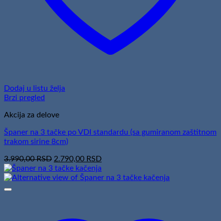
Dodaj u listu želja
Brzi pregled
Akcija za delove
Španer na 3 tačke po VDI standardu (sa gumiranom zaštitnom
trakom sirine 8cm)
Original
Current
3.990,00
RSD
2.790,00
RSD
price
price
was:
is:
3.990,00 RSD.
2.790,00 RSD.