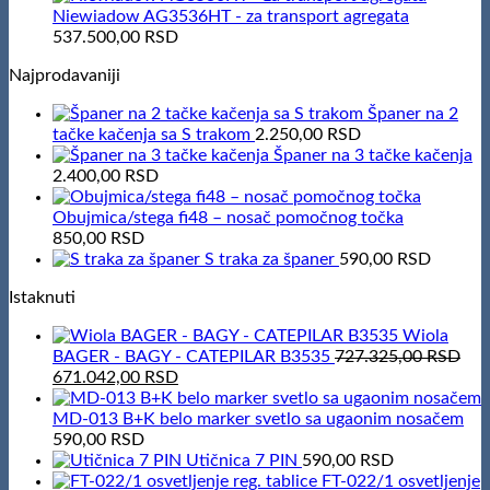
Niewiadow AG3536HT - za transport agregata
537.500,00
RSD
Najprodavaniji
Španer na 2
tačke kačenja sa S trakom
2.250,00
RSD
Španer na 3 tačke kačenja
2.400,00
RSD
Obujmica/stega fi48 – nosač pomočnog točka
850,00
RSD
S traka za španer
590,00
RSD
Istaknuti
Wiola
BAGER - BAGY - CATEPILAR B3535
727.325,00
RSD
Original
Current
671.042,00
RSD
price
price
was:
is:
MD-013 B+K belo marker svetlo sa ugaonim nosačem
727.325,00 RSD.
671.042,00 RSD.
590,00
RSD
Utičnica 7 PIN
590,00
RSD
FT-022/1 osvetljenje