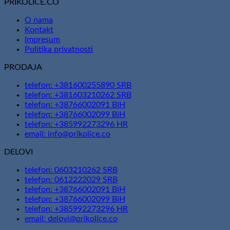
PRIKOLICE.CO
O nama
Kontakt
Impresum
Politika privatnosti
PRODAJA
telefon: +381600255890 SRB
telefon: +381603210262 SRB
telefon: +38766002091 BiH
telefon: +38766002099 BiH
telefon: +385992273296 HR
email: info@prikolice.co
DELOVI
telefon: 0603210262 SRB
telefon: 0612222029 SRB
telefon: +38766002091 BiH
telefon: +38766002099 BiH
telefon: +385992273296 HR
email: delovi@prikolice.co