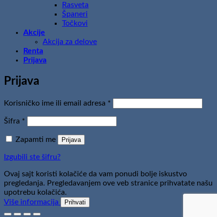
Rasveta
Španeri
Točkovi
Akcije
Akcija za delove
Renta
Prijava
Prijava
Obavezno
Korisničko ime ili email adresa
*
Obavezno
Šifra
*
Zapamti me
Prijava
Izgubili ste šifru?
Ovaj sajt koristi kolačiće da vam ponudi bolje iskustvo
pregledanja. Pregledavanjem ove veb stranice prihvatate našu
upotrebu kolačića.
Više informacija
Prihvati