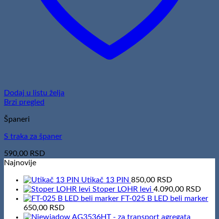
Dodaj u listu želja
Brzi pregled
Španeri
S traka za španer
590,00
RSD
Najnovije
Utikač 13 PIN
850,00
RSD
Stoper LOHR levi
4.090,00
RSD
FT-025 B LED beli marker
650,00
RSD