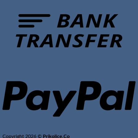
B
T
P
Copyright 2026 ©
Prikolice.Co