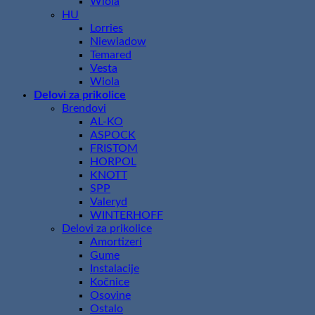
Wiola
HU
Lorries
Niewiadow
Temared
Vesta
Wiola
Delovi za prikolice
Brendovi
AL-KO
ASPOCK
FRISTOM
HORPOL
KNOTT
SPP
Valeryd
WINTERHOFF
Delovi za prikolice
Amortizeri
Gume
Instalacije
Kočnice
Osovine
Ostalo