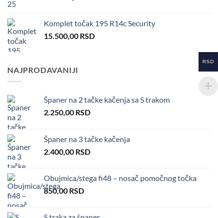
Komplet točak 195 R14c Security
15.500,00
RSD
RSD
NAJPRODAVANIJI
Španer na 2 tačke kačenja sa S trakom
2.250,00
RSD
Španer na 3 tačke kačenja
2.400,00
RSD
Obujmica/stega fi48 – nosač pomočnog točka
850,00
RSD
S traka za španer