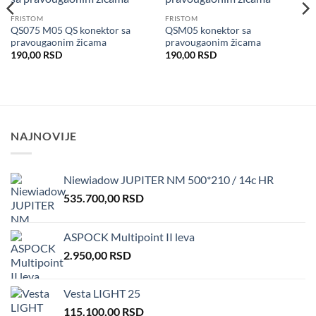
Dodaj
Dodaj
u listu
u listu
FRISTOM
FRISTOM
želja
želja
QS075 M05 QS konektor sa
QSM05 konektor sa
pravougaonim žicama
pravougaonim žicama
190,00
RSD
190,00
RSD
NAJNOVIJE
Niewiadow JUPITER NM 500*210 / 14c HR
535.700,00
RSD
ASPOCK Multipoint II leva
2.950,00
RSD
Vesta LIGHT 25
115.100,00
RSD