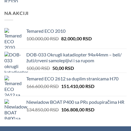
NA AKCIJI
Temared ECO 2010
Original
Current
100.000,00
RSD
82.000,00
RSD
price
price
was:
is:
DOB-033 Okrugli katadiopter 94x44mm – beli/
100.000,00 RSD.
82.000,00 RSD.
žuti/crveni samolepljivi i sa rupom
Original
Current
100,00
RSD
50,00
RSD
price
price
Temared ECO 2612 sa duplim stranicama H70
was:
is:
Original
Current
166.600,00
RSD
100,00 RSD.
151.410,00
50,00 RSD.
RSD
price
price
was:
is:
Niewiadow BOAT P400 sa PRs podupiračima HR
166.600,00 RSD.
151.410,00 RSD.
Original
Current
134.850,00
RSD
106.808,00
RSD
price
price
was:
is:
134.850,00 RSD.
106.808,00 RSD.