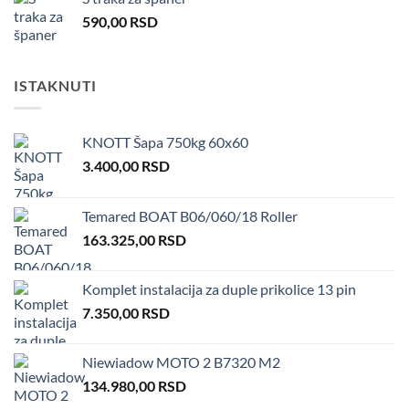
590,00
RSD
ISTAKNUTI
KNOTT Šapa 750kg 60x60
3.400,00
RSD
Temared BOAT B06/060/18 Roller
163.325,00
RSD
Komplet instalacija za duple prikolice 13 pin
7.350,00
RSD
Niewiadow MOTO 2 B7320 M2
134.980,00
RSD