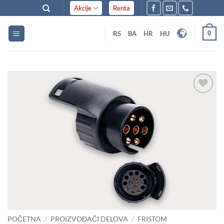
Skip
Akcije
Renta
to
content
0
RS
BA
HR
HU
Dodaj
u listu
želja
POČETNA
/
PROIZVOĐAČI DELOVA
/
FRISTOM