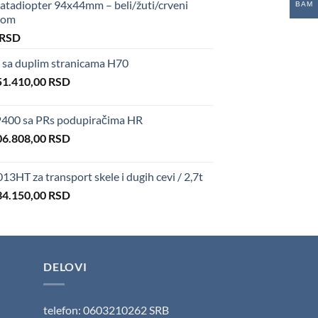
tadiopter 94x44mm – beli/žuti/crveni
BAM
upom
al
Current
RSD
price
sa duplim stranicama H70
is:
iginal
Current
 RSD.
51.410,00
50,00 RSD.
RSD
ice
price
s:
is:
400 sa PRs podupiračima HR
6.600,00 RSD.
151.410,00 RSD.
iginal
Current
06.808,00
RSD
ice
price
s:
is:
HT za transport skele i dugih cevi / 2,7t
4.850,00 RSD.
106.808,00 RSD.
iginal
Current
34.150,00
RSD
ice
price
s:
is:
3.500,00 RSD.
534.150,00 RSD.
DELOVI
telefon: 0603210262 SRB