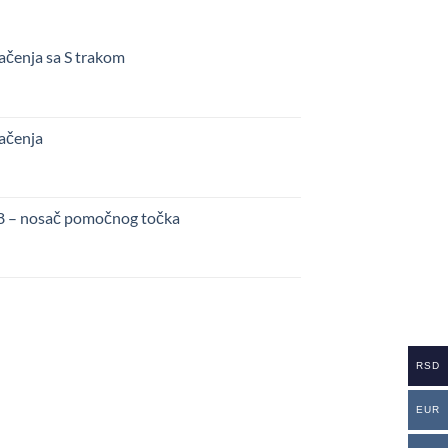
ačenja sa S trakom
kačenja
48 – nosač pomočnog točka
RSD
EUR