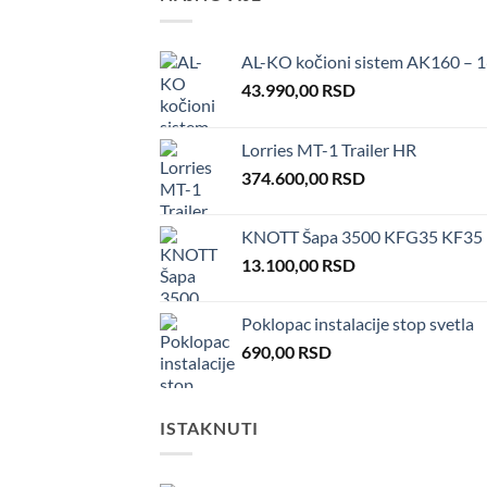
AL-KO kočioni sistem AK160 – 1
43.990,00
RSD
Lorries MT-1 Trailer HR
374.600,00
RSD
KNOTT Šapa 3500 KFG35 KF35
13.100,00
RSD
Poklopac instalacije stop svetla
690,00
RSD
ISTAKNUTI