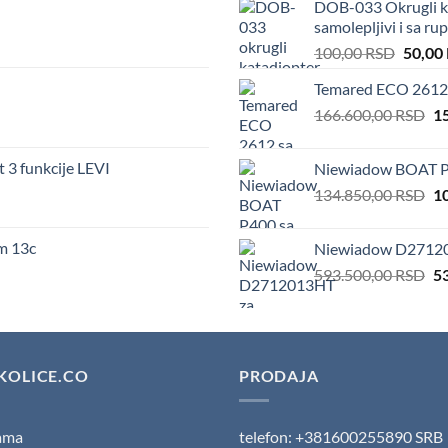
DOB-033 Okrugli ka
samolepljivi i sa r
Origin
100,00
RSD
50,00
price
Temared ECO 2612 
was:
Or
166.600,00
RSD
100,00
1
pr
wa
t 3 funkcije LEVI
Niewiadow BOAT P
16
Or
134.850,00
RSD
1
pr
wa
m 13c
Niewiadow D2712013
13
Or
593.500,00
RSD
5
pr
wa
59
KOLICE.CO
PRODAJA
ama
telefon: +381600255890 SRB