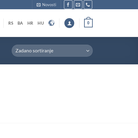
Novosti
0
RS
BA
HR
HU