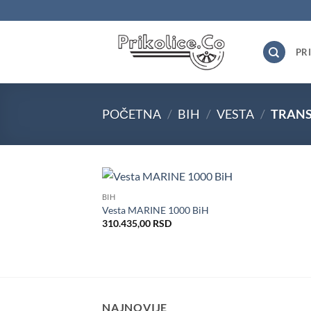
Skip
to
content
PR
POČETNA
/
BIH
/
VESTA
/
TRANS
BIH
Dodaj
Vesta MARINE 1000 BiH
u listu
310.435,00
RSD
želja
NAJNOVIJE