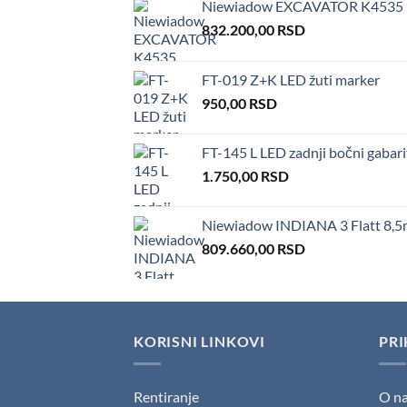
Niewiadow EXCAVATOR K4535
832.200,00
RSD
FT-019 Z+K LED žuti marker
950,00
RSD
FT-145 L LED zadnji bočni gabari
1.750,00
RSD
Niewiadow INDIANA 3 Flatt 8,5
809.660,00
RSD
KORISNI LINKOVI
PRI
Rentiranje
O n