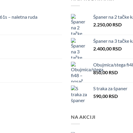
61s – naletna ruda
Španer na 2 tačke k
2.250,00
RSD
Španer na 3 tačke 
2.400,00
RSD
Obujmica/stega fi
850,00
RSD
S traka za španer
590,00
RSD
NA AKCIJI