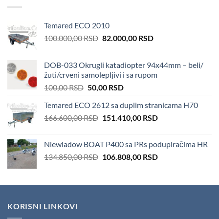
Temared ECO 2010
Original
Current
100.000,00
RSD
82.000,00
RSD
price
price
was:
is:
DOB-033 Okrugli katadiopter 94x44mm – beli/
100.000,00 RSD.
82.000,00 RSD.
žuti/crveni samolepljivi i sa rupom
Original
Current
100,00
RSD
50,00
RSD
price
price
Temared ECO 2612 sa duplim stranicama H70
was:
is:
Original
Current
166.600,00
RSD
100,00 RSD.
151.410,00
50,00 RSD.
RSD
price
price
was:
is:
Niewiadow BOAT P400 sa PRs podupiračima HR
166.600,00 RSD.
151.410,00 RSD.
Original
Current
134.850,00
RSD
106.808,00
RSD
price
price
was:
is:
134.850,00 RSD.
106.808,00 RSD.
KORISNI LINKOVI