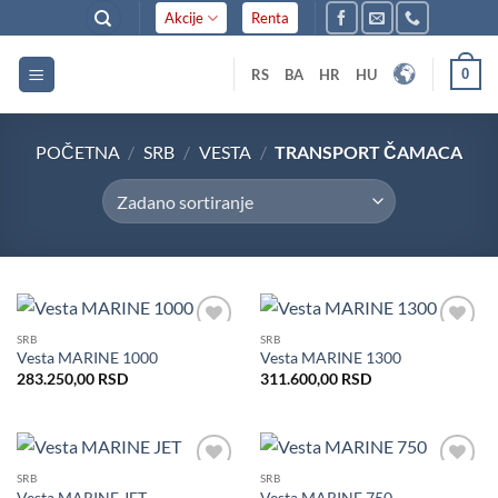
Skip
Akcije
Renta
to
content
0
RS
BA
HR
HU
POČETNA
/
SRB
/
VESTA
/
TRANSPORT ČAMACA
SRB
SRB
Dodaj
Dodaj
Vesta MARINE 1000
Vesta MARINE 1300
u listu
u listu
želja
želja
283.250,00
RSD
311.600,00
RSD
SRB
SRB
Dodaj
Dodaj
Vesta MARINE JET
Vesta MARINE 750