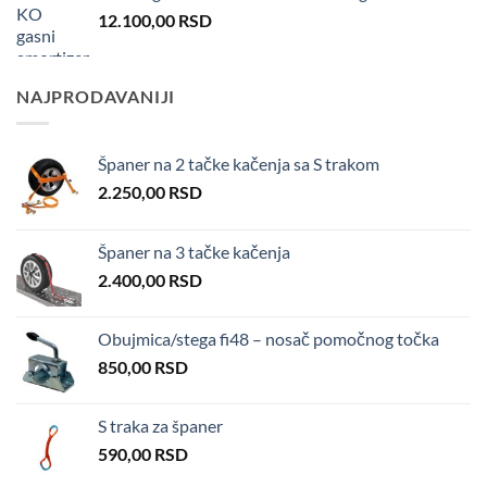
12.100,00
RSD
NAJPRODAVANIJI
Španer na 2 tačke kačenja sa S trakom
2.250,00
RSD
Španer na 3 tačke kačenja
2.400,00
RSD
Obujmica/stega fi48 – nosač pomočnog točka
850,00
RSD
S traka za španer
590,00
RSD