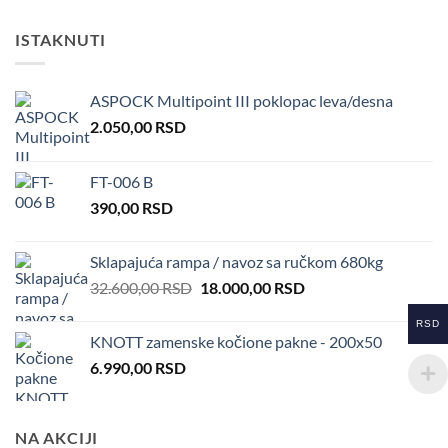
ISTAKNUTI
ASPOCK Multipoint III poklopac leva/desna
2.050,00
RSD
FT-006 B
390,00
RSD
Sklapajuća rampa / navoz sa ručkom 680kg
Original
Current
32.600,00
RSD
18.000,00
RSD
price
price
RSD
was:
is:
KNOTT zamenske kočione pakne - 200x50
32.600,00 RSD.
18.000,00 RSD.
6.990,00
RSD
NA AKCIJI