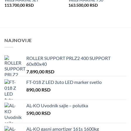
u listu
u listu
želja
želja
113.700,00
RSD
163.500,00
RSD
NAJNOVIJE
ROLLER SUPPORT PRLZ2 400 SUPPORT
60x80x40
7.890,00
RSD
FT-018 Z LED žuto LED marker svetlo
890,00
RSD
AL-KO Uvodnik sajle – polutka
590,00
RSD
AL-KO gasni amortizer 161s 1600kg