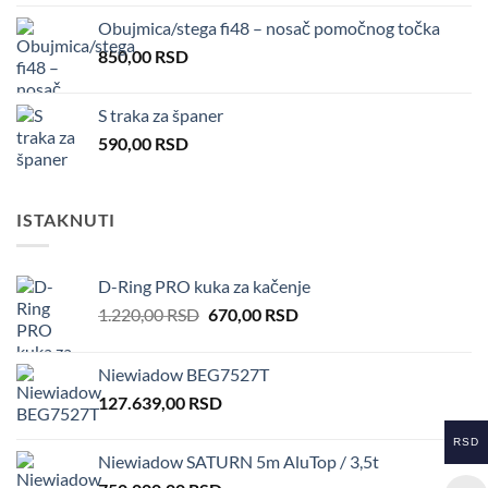
Obujmica/stega fi48 – nosač pomočnog točka
850,00
RSD
S traka za španer
590,00
RSD
ISTAKNUTI
D-Ring PRO kuka za kačenje
Original
Current
1.220,00
RSD
670,00
RSD
price
price
was:
is:
Niewiadow BEG7527T
1.220,00 RSD.
670,00 RSD.
127.639,00
RSD
RSD
Niewiadow SATURN 5m AluTop / 3,5t