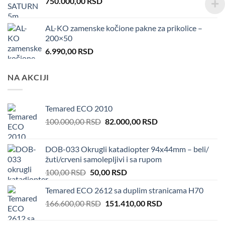
750.000,00
RSD
AL-KO zamenske kočione pakne za prikolice –
200×50
6.990,00
RSD
NA AKCIJI
Temared ECO 2010
Original
Current
100.000,00
RSD
82.000,00
RSD
price
price
was:
is:
DOB-033 Okrugli katadiopter 94x44mm – beli/
100.000,00 RSD.
82.000,00 RSD.
žuti/crveni samolepljivi i sa rupom
Original
Current
100,00
RSD
50,00
RSD
price
price
Temared ECO 2612 sa duplim stranicama H70
was:
is:
Original
Current
166.600,00
RSD
100,00 RSD.
151.410,00
50,00 RSD.
RSD
price
price
was:
is: