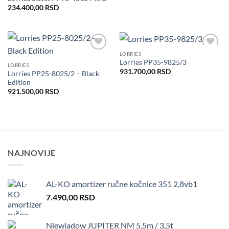
234.400,00
RSD
LORRIES
Dodaj
Dodaj
Lorries PP35-9825/3
u listu
u listu
LORRIES
želja
želja
931.700,00
RSD
Lorries PP25-8025/2 – Black
Edition
921.500,00
RSD
NAJNOVIJE
AL-KO amortizer ručne kočnice 351 2,8vb1
7.490,00
RSD
Niewiadow JUPITER NM 5,5m / 3,5t