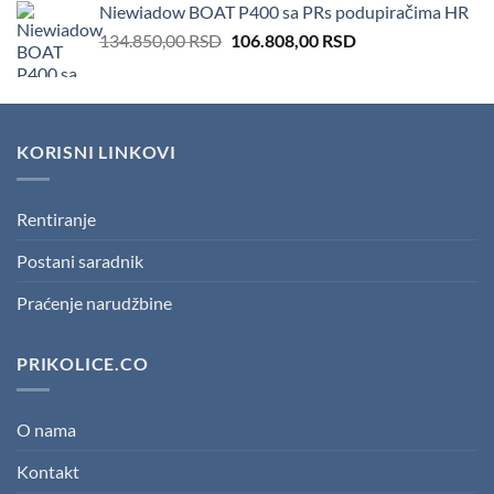
Niewiadow BOAT P400 sa PRs podupiračima HR
166.600,00 RSD.
151.410,00 RSD.
Original
Current
134.850,00
RSD
106.808,00
RSD
price
price
was:
is:
134.850,00 RSD.
106.808,00 RSD.
KORISNI LINKOVI
Rentiranje
Postani saradnik
Praćenje narudžbine
PRIKOLICE.CO
O nama
Kontakt