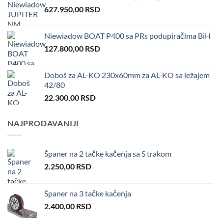
627.950,00
RSD
Niewiadow BOAT P400 sa PRs podupiračima BiH
127.800,00
RSD
Doboš za AL-KO 230x60mm za AL-KO sa ležajem
42/80
22.300,00
RSD
NAJPRODAVANIJI
Španer na 2 tačke kačenja sa S trakom
2.250,00
RSD
Španer na 3 tačke kačenja
2.400,00
RSD