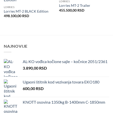
LORRIES
Dodaj
Dodaj
Lorries MT-2 Trailer
u listu
u listu
LORRIES
želja
želja
455.500,00
RSD
Lorries MT-2 BLACK Edition
498.100,00
RSD
NAJNOVIJE
AL-KO vođica kočione sajle – kočnice 2051/2361
3.890,00
RSD
Ugaoni štitnik kod vezivanja tovara EKO180
600,00
RSD
KNOTT osovina 1350kg B-1400mm C-1850mm