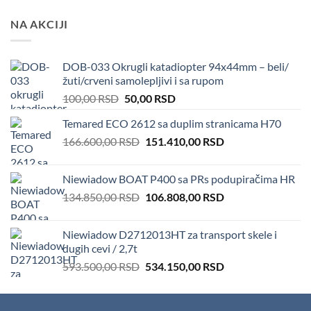
NA AKCIJI
DOB-033 Okrugli katadiopter 94x44mm – beli/
žuti/crveni samolepljivi i sa rupom
Original
Current
100,00
RSD
50,00
RSD
price
price
Temared ECO 2612 sa duplim stranicama H70
was:
is:
Original
Current
166.600,00
RSD
100,00 RSD.
151.410,00
50,00 RSD.
RSD
price
price
was:
is:
Niewiadow BOAT P400 sa PRs podupiračima HR
166.600,00 RSD.
151.410,00 RSD.
Original
Current
134.850,00
RSD
106.808,00
RSD
price
price
was:
is:
Niewiadow D2712013HT za transport skele i
134.850,00 RSD.
106.808,00 RSD.
dugih cevi / 2,7t
Original
Current
593.500,00
RSD
534.150,00
RSD
price
price
was:
is:
593.500,00 RSD.
534.150,00 RSD.