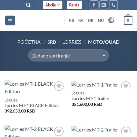
Skip
Akcije
Renta
to
content
0
RS
BA
HR
HU
POČETNA
/
SRB
/
LORRIES
/
MOTO/QUAD
LORRIES
Dodaj
Dodaj
Lorries MT-1 Trailer
u listu
u listu
LORRIES
želja
želja
351.600,00
RSD
Lorries MT-1 BLACK Edition
392.653,00
RSD