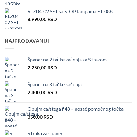
RLZ04-02 SET sa STOP lampama FT-088
8.990,00
RSD
NAJPRODAVANIJI
Španer na 2 tačke kačenja sa S trakom
2.250,00
RSD
Španer na 3 tačke kačenja
2.400,00
RSD
Obujmica/stega fi48 – nosač pomočnog točka
850,00
RSD
S traka za španer