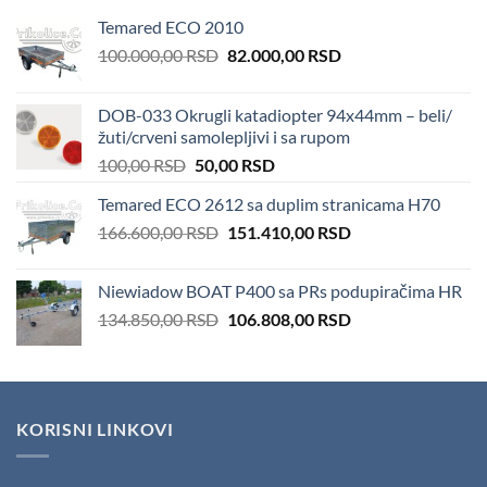
Temared ECO 2010
Original
Current
100.000,00
RSD
82.000,00
RSD
price
price
was:
is:
DOB-033 Okrugli katadiopter 94x44mm – beli/
100.000,00 RSD.
82.000,00 RSD.
žuti/crveni samolepljivi i sa rupom
Original
Current
100,00
RSD
50,00
RSD
price
price
Temared ECO 2612 sa duplim stranicama H70
was:
is:
Original
Current
166.600,00
RSD
100,00 RSD.
151.410,00
50,00 RSD.
RSD
price
price
was:
is:
Niewiadow BOAT P400 sa PRs podupiračima HR
166.600,00 RSD.
151.410,00 RSD.
Original
Current
134.850,00
RSD
106.808,00
RSD
price
price
was:
is:
134.850,00 RSD.
106.808,00 RSD.
KORISNI LINKOVI