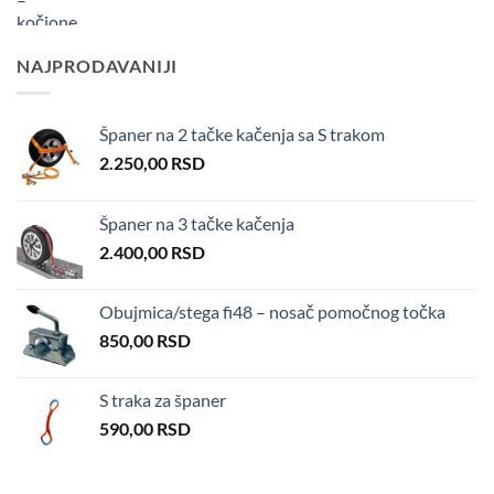
NAJPRODAVANIJI
Španer na 2 tačke kačenja sa S trakom
2.250,00
RSD
Španer na 3 tačke kačenja
2.400,00
RSD
Obujmica/stega fi48 – nosač pomočnog točka
850,00
RSD
S traka za španer
590,00
RSD