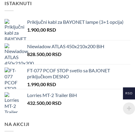
ISTAKNUTI
Priključni kabl za BAYONET lampe (3+1 opcija)
1.900,00
RSD
Niewiadow ATLAS 450x210x200 BiH
828.500,00
RSD
FT-077 PCOF STOP svetlo sa BAJONET
priključkom DESNO
1.990,00
RSD
RSD
Lorries MT-2 Trailer BiH
432.500,00
RSD
NA AKCIJI