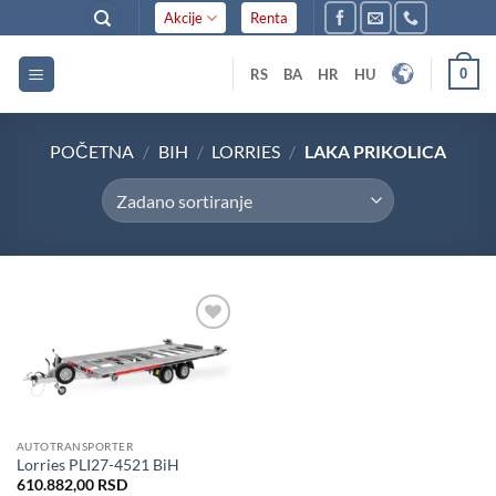
Skip
Akcije
Renta
to
content
0
RS
BA
HR
HU
POČETNA
/
BIH
/
LORRIES
/
LAKA PRIKOLICA
Dodaj
u listu
želja
AUTOTRANSPORTER
Lorries PLI27-4521 BiH
610.882,00
RSD